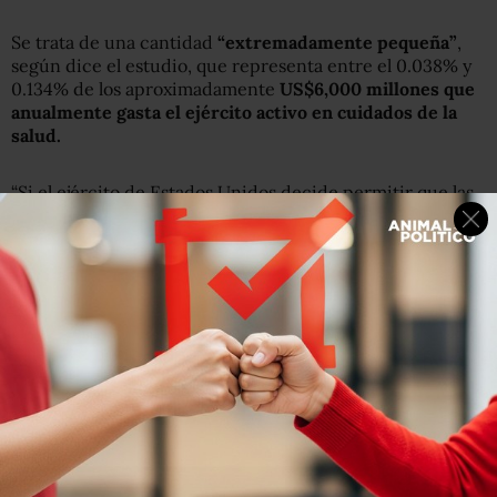
Se trata de una cantidad
“extremadamente pequeña”
,
según dice el estudio, que representa entre el 0.038% y
0.134% de los aproximadamente
US$6,000 millones que
anualmente gasta el ejército activo en cuidados de la
salud.
“Si el ejército de Estados Unidos decide permitir que las
personas transgénero se enlisten abiertamente, el
número sería probablemente una pequeña fracción del
total de las fuerzas armadas, y tendría un
impacto
mínimo
en los costos de preparación y atención médica”,
concluye el estudio.
Algunos medios locales señalaron este miércoles que
tan
solo en Viagra -el medicamento para tratar la
disfunción eréctil en los hombres- el ejército de EU
gasta más de US$41 millones al año.