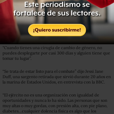
Apoyo a la medida
La congresista republicana Vicky Hartzler calificó este
estudio de “muy defectuoso”.
En entrevista con la cadena CNN dijo que
la
decisión
de
Trump mejorará el desempeño del ejército
.
“Cuando tienes una cirugía de cambio de género, no
puedes desplegarte por casi 300 días y alguien tiene que
tomar tu lugar”.
“Se trata de estar listo para el combate” dijo Jessi Jane
Duff, una sargento retirada que sirvió durante 20 años en
la marina de Estados Unidos, en entrevista con la BBC.
“El ejército no es una organización con igualdad de
oportunidades y nunca lo ha sido. Las personas que son
muy altas o muy gordas, con presión alta, con pie plano,
diabetes…cualquier dolencia física es algo que los