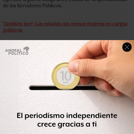
de los Servidores Públicos.
También leer: Los estados con menos mujeres en cargos
políticos
“Mismos que no concuerdan con su patrimonio, ya que
adquirió bienes muebles e inmuebles, asimismo, se
incrementaron los montos de sus cuentas bancarias”,
explicó la Procuraduría.
Abel M colaboró con el exgobernador Calzada Rivorosa,
desde que éste político fue Senador en el periodo del
2006 al 2009.