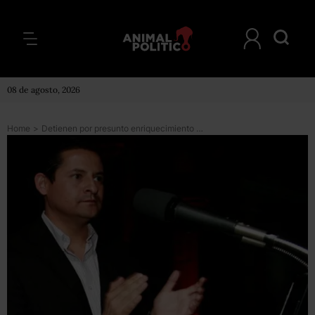
08 de agosto, 2026
Home
>
Detienen por presunto enriquecimiento ilícito a exvocero del exgobernador de Querétaro