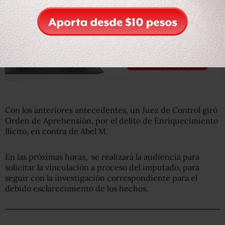
Con los anteriores antecedentes, un Juez de Control giró
Orden de Aprehensión, por el delito de Enriquecimiento
Ilícito, en contra de Abel M.
En las próximas horas, se realizará la audiencia para
solicitar la vinculación a proceso del imputado, para
seguir con la investigación correspondiente para el
debido esclarecimiento de los hechos.