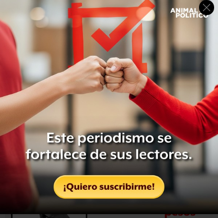
“Por lo anterior, el Fiscal Federal y elementos de la
Agencia de Investigación Criminal (AIC) en el estado, se
encuentran realizando productos de inteligencia y
trabajo de campo, a efecto de continuar con las
investigaciones y dar con el paradero de las armas”,
agregó.
De acuerdo con un reporte del diario
Reforma
, las armas
fueron robadas de un módulo de la Policía Municipal
de
Querétaro,
en la Zona Industrial Benito Juárez.