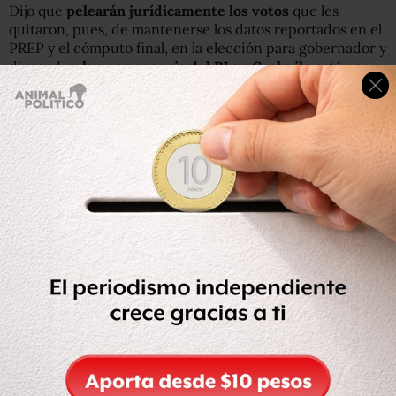
Dijo que
pelearán jurídicamente los votos
que les
quitaron, pues, de mantenerse los datos reportados en el
PREP y el cómputo final, en la elección para gobernador y
diputados,
la permanencia del PJ en Coahuila está en
riesgo
.
Las acusaciones tras Moreira
El hoy expriista gobernó Coahuila de 2005 a enero de
2011,
cuando pidió licencia al cargo para encabezar la
dirigencia nacional del partido tricolor durante 9 meses.
En agosto de 2011, la Secretaría de Hacienda dio a
conocer que la deuda de Coahuila se disparó a 35 mil
millones de pesos.
Unos meses después la Procuraduría
General de la República (PGR) inició una investigación,
tras la denuncia de que recursos funcionarios
coahuilenses obtuvieron recursos públicos con
documentación falsa. En la investigación se vinculó a
Humberto Moreira.