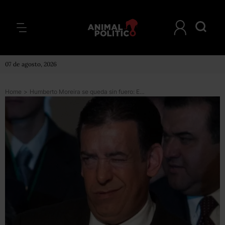
07 de agosto, 2026
Home
>
Humberto Moreira se queda sin fuero: El Partido Joven no obtuvo los votos para que sea diputado