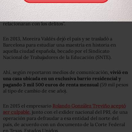
Sin embargo, meses más tarde la PGR exculpó a al
exmandatario al “no tener pruebas contundentes que lo
relacionaran con los delitos”.
En 2013, Moreira Valdés dejó el país y se trasladó a
Barcelona para estudiar una maestría en historia en
aquella ciudad española, becado por el Sindicato
Nacional de Trabajadores de la Educación (SNTE).
Ahí, según reportaron medios de comunicación,
vivió en
una casa ubicada en un exclusiva barrio residencial y
pagando 3 mil 500 euros de renta mensual
(59 mil pesos
al tipo de cambio de ese año).
En 2015 el empresario
Rolando González Treviño aceptó
ser culpable
, junto con el exlíder nacional del PRI, de una
operación para defraudar a esa entidad del norte del
país, de acuerdo con un documento de la Corte Federal
en Texas, Estados Unidos.