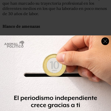
que han marcado su trayectoria profesional en los
diferentes medios en los que ha laborado en poco menos
de 30 años de labor.
Blanco de amenazas
En 1997,
tras el asesinato del periodista sonorense
Benjamín Flores
a manos del narcotráfico, Haro fue
blanco de amenazas por dar seguimiento periodístico al
crimen de su colega y amigo.
En
un reportaje publicado en la revista Proceso
y en una
columna del periódico La Jornada
, Haro señaló al autor
intelectual del crimen; además en múltiples foros habló
del caso y nunca dejo de señalar al responsable.
Testigo del magnicidio
El 23 de marzo de 1994, Haro fue testigo del asesinato del