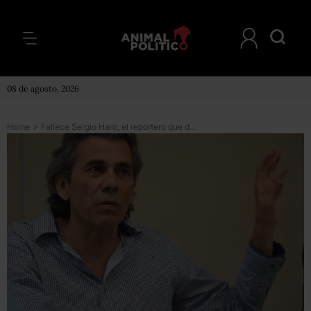
08 de agosto, 2026
Home
>
Fallece Sergio Haro, el reportero que documentó el magnicidio de Colosio