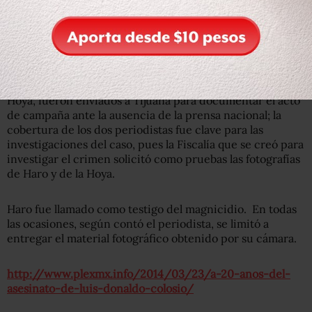
candidato presidencial del PRI, Luis Donaldo Colosio, en
Tijuana. El periodista mexicalense fue de los pocos que
con su pluma y cámara fotográfica documentó el último
mitin de Colosio.
En esa ocasión Haro y el también fotógrafo Alberto de la
Hoya, fueron enviados a Tijuana para documentar el acto
de campaña ante la ausencia de la prensa nacional; la
cobertura de los dos periodistas fue clave para las
investigaciones del caso, pues la Fiscalía que se creó para
investigar el crimen solicitó como pruebas las fotografías
de Haro y de la Hoya.
Haro fue llamado como testigo del magnicidio. En todas
las ocasiones, según contó el periodista, se limitó a
entregar el material fotográfico obtenido por su cámara.
http://www.plexmx.info/2014/03/23/a-20-anos-del-
asesinato-de-luis-donaldo-colosio/