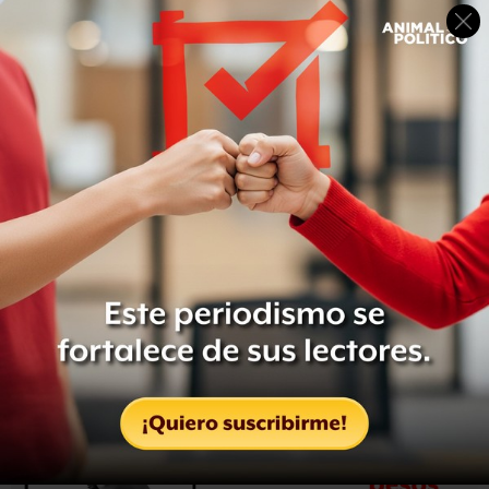
presuntamente pertenecientes a la delincuencia
organizada perdieron la vida; asimismo, un elemento de
la Armada de México resultó herido, quien más tarde
falleció”, señaló la Secretaría de Marina.
Tras los hechos de disparos y muertes, los marinos
aseguraron armas de uso exclusivo del Ejército, droga,
vehículos, equipos de comunicación, equipo táctico y
uniformes.
Con información de
Reforma
(suscripción necesaria)