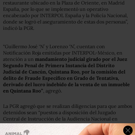
restaurante ubicado en la Plaza de Oriente, en Madrid
España, por lo que se implementó un operativo
encabezado por INTERPOL España y la Policía Nacional,
donde se logró el aseguramiento de estas dos personas”,
indicó la PGR.
“Guillermo José ‘N’ y Lorenzo ‘N’, cuentan con
Notificación Roja emitidas por INTERPOL-México, en
atención a un
mandamiento judicial girado por el Juez
Segundo Penal de Primera Instancia del Distrito
Judicial de Cancún, Quintana Roo, por la comisión del
delito de Fraude Específico en Grado de Tentativa,
derivado del lucro indebido de la venta de un inmueble
en Quintana Roo”
, agregó.
La PGR agregó que se realizan diligencias para que ambos
detenidos sean “puestos a disposición del Juzgado
Central de Instrucción de la Audiencia Nacional en
funciones de Guardia,
para posteriormente coordinar
los procedimientos en materia jurídica para la