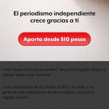
carne de bovino”, según se establece en las
reglas de
operación del Programa Integral de Desarrollo Rural.
Las mismas reglas de operación aclaran que los equipos
agrícolas, domésticos y enseres no se limitan a los
mencionados, y que éstos son sólo “ejemplos” de lo que se
puede regalar.
El Decreto 197, además, garantiza que el gobernador
mexiquense pueda distribuir enseres o dinero a diversos
sectores sociales particulares, en este periodo electoral:
A las “mujeres en áreas rurales”, les podrá regalar dinero y
equipo para crear huertos.
A los estudiantes de la UNAM, el IPN y la UAM, y en
general a los estudiantes de licenciatura, les podrá
regalar dinero.