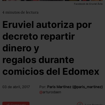
Facebook de Eruviel Ávila
4
minutos
de lectura
Eruviel autoriza por
decreto repartir
dinero y
regalos durante
comicios del Edomex
03 de abril, 2017
Por:
Paris Martínez (@paris_martinez)
@
arturodaen
Compartir
Leer después