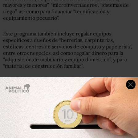
mayores y menores”, “microinvernaderos”, “sistemas de
riego”, así como para financiar “tecnificación y
equipamiento pecuario”.
Este programa también incluye regalar equipos
específicos a dueños de “herrerías, carpinterías,
estéticas, centros de servicios de cómputo y papelerías”,
entre otros negocios, así como regalar dinero para la
“adquisición de mobiliario y equipo doméstico”, y para
“material de construcción familiar”.
Entre el equipo y mobiliario doméstico que el gobernador
se autorizó repartir se encuentran artículos como,
tinacos, juegos de baño, cemento, varillas, estufas de gas
convencional, “estufas solares”, “calentadores solares”,
“sistemas solares de bombeo”, “equipos para la
potabilización de agua”, “luminarias a base de fotoceldas”,
lo mismo que paquetes de ocho “pollas de postura” y dos
gallos; despensas integradas “por cuando menos siete
productos”; así como paquetes de “dos kilogramos de