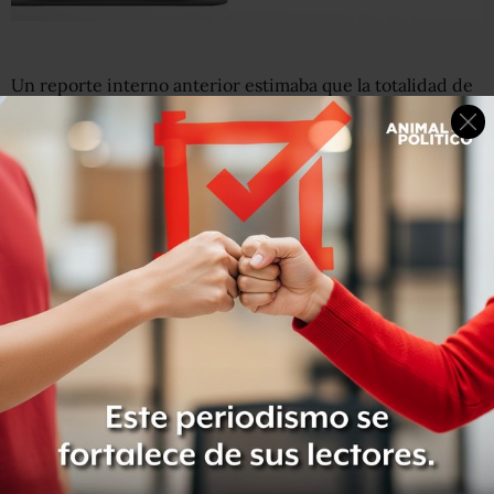
Un reporte interno anterior estimaba que la totalidad de
la c
onstrucción del muro costaría unos 21.6 mil
millones de dólares.
Leer:
En el mundo hay 70 muros fronterizos (más el que
quiere construir Trump con México)
Ayer, durante su discurso sobre el Estado de la Unión,
Trump prometió ante una sesión conjunta de las dos
cámaras del Congreso estadounidense
el “pronto” inicio
de la construcción del polémico muro en la frontera con
Méxic
o, con el objetivo de frenar “las drogas y el crimen”.
“Mientras hablamos, estamos removiendo pandilleros,
vendedores de drogas y criminales que amenazan
nuestras comunidades y a nuestros niños. Esos tipos se
están yendo mientras hablamos aquí esta noche, tal como