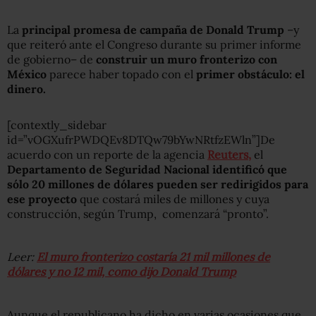
La
principal promesa de campaña de Donald Trump
–y
que reiteró ante el Congreso durante su primer informe
de gobierno– de
construir un muro fronterizo con
México
parece haber topado con el
primer obstáculo: el
dinero.
[contextly_sidebar
id=”vOGXufrPWDQEv8DTQw79bYwNRtfzEWln”]De
acuerdo con un reporte de la agencia
Reuters,
el
Departamento de Seguridad Nacional identificó que
sólo 20 millones de dólares pueden ser redirigidos para
ese proyecto
que costará miles de millones y cuya
construcción, según Trump, comenzará “pronto”.
Leer:
El muro fronterizo costaría 21 mil millones de
dólares y no 12 mil, como dijo Donald Trump
Aunque el republicano ha dicho en varias ocasiones que