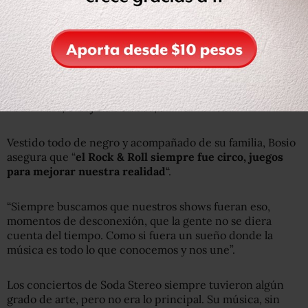
“
Delirios
“. Esto es lo que decían los integrantes de Soda
Stereo cuando pensaban en hacer un experimento como
éste con su música.
“Lo soñamos siempre, pero
nunca estuvimos capacitados
para hacer un show así en nuestros escenarios”, le dice
Zeta Bosio
, el bajista de Soda, a BBC Mundo.
Vestido todo de negro y acompañado de su familia, Bosio
asegura que “
el Rock & Roll siempre fue circo, juegos
para mejorar nuestra realidad
“.
“Siempre buscamos que nuestros shows fueran eso,
momentos de desconexión, que la gente no se diera
cuenta del tiempo. Como si fuera un sueño donde la
música es todo lo que conocemos y nos une”.
Los conciertos de Soda Stereo siempre tuvieron algún
grado de arte, pero no era lo principal. Su música, sin