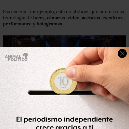
Esa escena, por ejemplo, está en al show, que además usa
tecnología de
luces, cámaras, video, acetatos, escultura,
performance y hologramas.
Malabaristas, trapecistas y el público, todos parte del
show.
“Lo soñamos siempre”