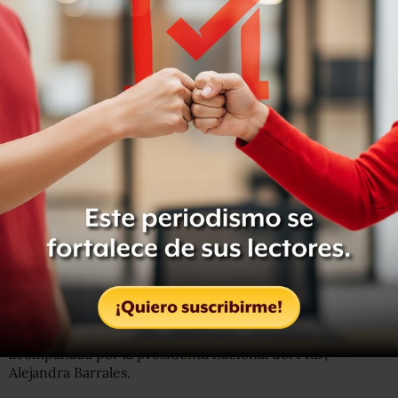
En rueda de prensa, luego de que la Mesa Directiva y la
Junta de Coordinación Política del Senado validaran su
cargo,
exhortó a los cinco senadores que aún militan en
el Partido de la Revolución Democrática (PRD) a
sumarse a la bancada
que ella coordina.
Reconoció la decisión de los órganos de gobierno “de
entregarnos la constancia como coordinadora y al
vicecoordinador, Fernando Mayans”.
El Senado, dijo, analizó todos los documentos que
entregó el PRD, por lo que la decisión de la Mesa
Directiva y de la Junta de Coordinación fue “soberana”.
“
Nos sentimos contentos porque se optó por la
legalidad.
Nos vamos a concentrar en los temas
legislativos”, se comprometió Padierna Luna,
acompañada por la presidenta nacional del PRD,
Alejandra Barrales.