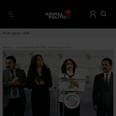
09 de agosto, 2026
Home
>
12 senadores del PRD renuncian a la bancada tras ratificación de Padierna como coordinadora