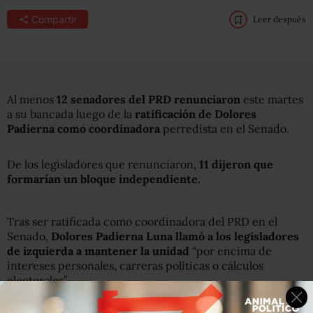
Compartir
Leer después
Al menos
12 senadores del PRD renunciaron
este martes
a su bancada luego de la
ratificación de Dolores
Padierna como coordinadora
perredista en el Senado.
De los legisladores que renunciaron,
11 dijeron que
formarían un bloque independiente.
Tras ser ratificada como coordinadora del PRD en el
Senado,
Dolores Padierna Luna llamó a los legisladores
de izquierda a mantener la unidad
“por encima de
intereses personales, carreras políticas o cálculos
electorales”.