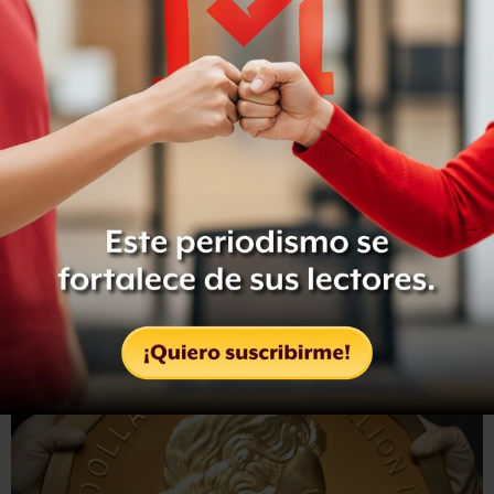
las vías del tren.
Tras revisar la zona, encontraron una escalera en las vías
del tren.
No está claro cómo hicieron los ladrones para evadir el
sistema de alarmas o para cargar la moneda.
Hablaron de “ladrones” en plural porque creen que
la
pieza es muy pesada para que una sola persona haya
podido transportarla.