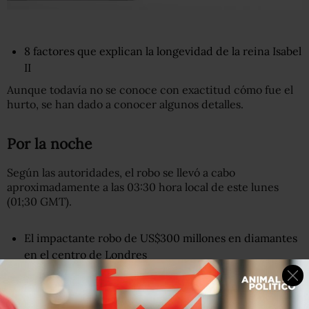
8 factores que explican la longevidad de la reina Isabel
II
Aunque todavía no se conoce con exactitud cómo fue el
hurto, se han dado a conocer algunos detalles.
Por la noche
Según las autoridades, el robo se llevó a cabo
aproximadamente a las 03:30 hora local de este lunes
(01;30 GMT).
El impactante robo de US$300 millones en diamantes
en el centro de Londres
La policía de Berlín señaló en un comunicado que creen
que el o los responsables del robo
rompieron una
ventana en la parte trasera del museo
, justo al lado de