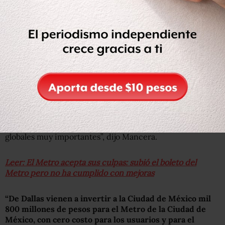
Para dar este servicio se instalarán cuatro mil puntos de
acceso, dos mil equipos de telecomunicaciones, 500
kilómetros de fibra óptica y 500 de cable radiante.
De acuerdo con Mancera,
está previsto que el proceso
de conectividad de las 12 líneas esté listo entre 2019 y
2020.
“El Metro de la Ciudad de México con esto da un salto
sustancial y nos estamos colocando a la altura de trenes
como los de Moscú, París y Barcelona, de ciudades
globales muy importantes”, dijo Mancera.
Leer: El Metro acepta sus culpas: subió el boleto del
Metro pero no ha cumplido con mejoras
“De Dallas vienen a invertir a la Ciudad de México mil
800 millones de pesos para el Metro de la Ciudad de
México, con cero costo para los usuarios y para el