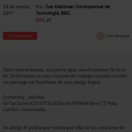
23 de marzo,
Por:
Zoe Kleinman Corresponsal de
2017
Tecnología, BBC
@
liz_pf
Compartir
Leer después
Hace seis semanas, una joven (que usa el nombre ficticio
de Zed) estaba en una reunión de trabajo cuando recibió
un mensaje en Facebook de una amiga lejana.
[contextly_sidebar
id=”ae5xJwtyC07nTCKLkEhmhrPRf4hWBkwZ”]”Hola,
cariño”, comenzaba.
Su amiga le pedía que votara por ella en un concurso de