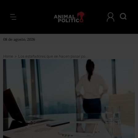
08 de agosto, 2026
Home
>
Los estafadores que se hacen pasar por tus amigos para acceder a tu información y extorsionarte por internet