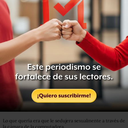
“Y que se había sentido mal respecto a una decena o
docena de ellas porque no pudo encontrar nada en ellas
que estuviera ‘mal'”.
Pero Zed no formada parte de ese grupo.
“
D
ijo que se sintió feliz cuando
hackeó
mi cuenta, que
me lo tenía merecido”
.
Le dijo que publicaría en su página de Facebook, en
donde Zed tiene más de 1.000 contactos, sus fotos
explícitas.
“Le ofrecí dinero. Le pregunté si podía pagar.
Me dijo:
‘No me hables de dinero’. Parecía enojado”
, recuerda
Zed.
Lo que quería era que le sedujera sexualmente a través de
la cámara de la computadora.