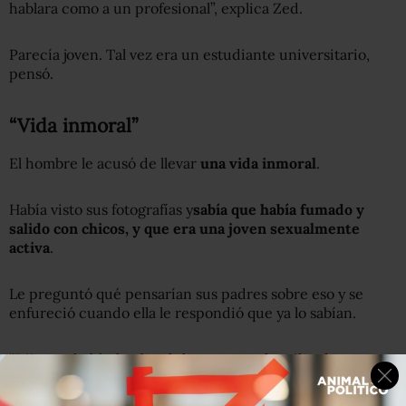
hablara como a un profesional”, explica Zed.
Parecía joven. Tal vez era un estudiante universitario,
pensó.
“Vida inmoral”
El hombre le acusó de llevar
una vida inmoral
.
Había visto sus fotografías y
sabía que había fumado y
salido con chicos, y que era una joven sexualmente
activa
.
Le preguntó qué pensarían sus padres sobre eso y se
enfureció cuando ella le respondió que ya lo sabían.
“Dijo que había
hackeado
las cuentas de miles de
mujeres”, explica Zed.