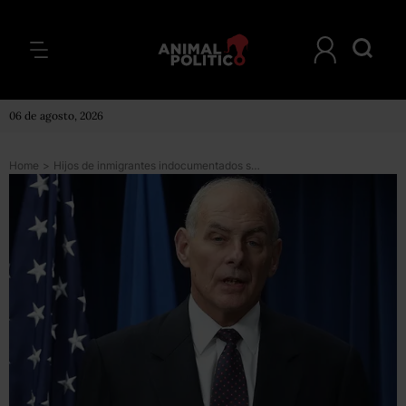
06 de agosto, 2026
Home
>
Hijos de inmigrantes indocumentados serían separados de sus padres, al entrar a EU: Kelly