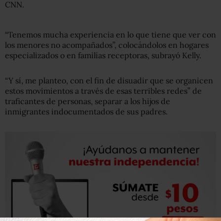
CNN.
“Tenemos mucha experiencia en lo que tiene que ver con
los menores no acompañados”, colocándolos en hogares
especializados o en familias receptoras, subrayó Kelly.
“Y sí, me planteo, con el fin de disuadir que se organicen
estos movimientos a través de esas terribles redes” de
traficantes de personas, separar a los hijos de
inmigrantes indocumentados de sus padres.