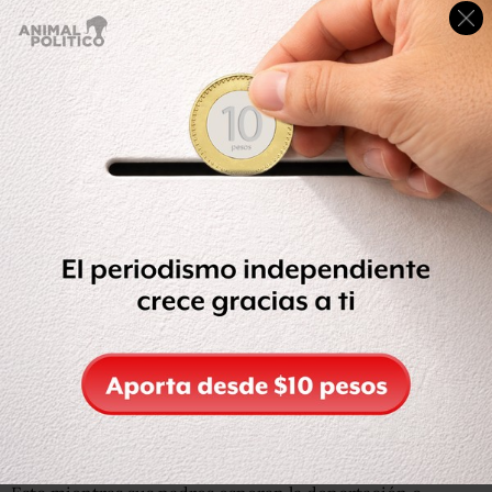
“A los niños los trataríamos bien, mientras nos
ocupamos de sus padres”
, dijo.
No precisó cómo funcionaría este esquema, en cuanto a
cuánto tiempo perduraría la separación, o en qué
instalaciones. Tampoco cuándo comenzaría a
implementarse esta medida.
Los niños, indicó Reuters citando fuentes del gobierno
de EU,
serían resguardados “bajo el método menos
restrictivo posible”, hasta que puedan ser cuidados por
un familiar estadounidense o un tutor designado por el
Estado.