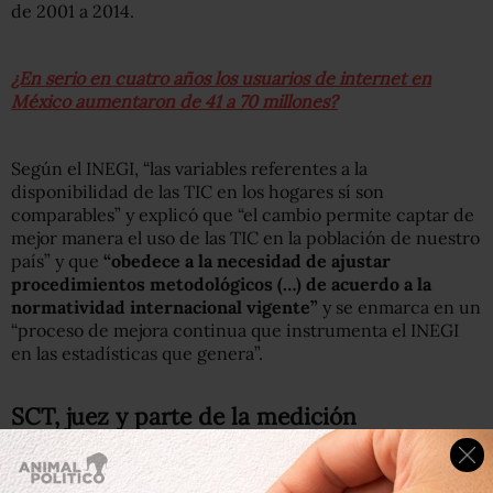
de 2001 a 2014.
¿En serio en cuatro años los usuarios de internet en
México aumentaron de 41 a 70 millones?
Según el INEGI, “las variables referentes a la
disponibilidad de las TIC en los hogares sí son
comparables” y explicó que “el cambio permite captar de
mejor manera el uso de las TIC en la población de nuestro
país” y que
“obedece a la necesidad de ajustar
procedimientos metodológicos (…) de acuerdo a la
normatividad internacional vigente”
y se enmarca en un
“proceso de mejora continua que instrumenta el INEGI
en las estadísticas que genera”.
SCT, juez y parte de la medición