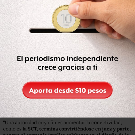
De acuerdo con la R3D,
“
la fuente del problema son los
cambios que se introdujeron a la ENDUTIH, que en 2015
fue modificada a partir de un convenio suscrito entre el
Inegi y la Secretaría de Comunicaciones y Transportes
(SCT)”
.
“Una autoridad cuyo fin es aumentar la conectividad,
como es
la SCT, termina convirtiéndose en juez y parte,
porque el convenio implica colaborar en el diseño de la