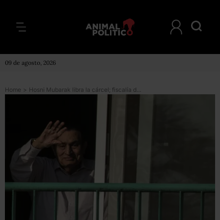
09 de agosto, 2026
Home
>
Hosni Mubarak libra la cárcel; fiscalía de Egipto autoriza libertad del exmandatario