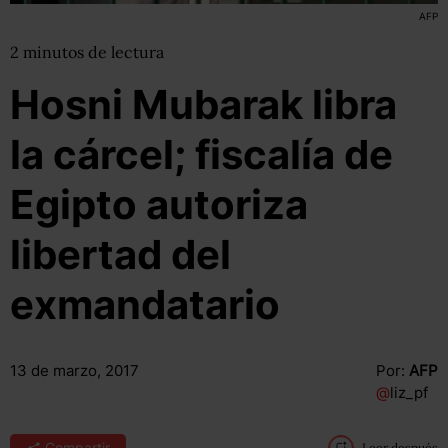
AFP
2
minutos
de lectura
Hosni Mubarak libra
la cárcel; fiscalía de
Egipto autoriza
libertad del
exmandatario
13 de marzo, 2017
Por:
AFP
@
liz_pf
Compartir
Leer después