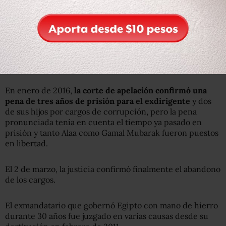
Mubarak estaba acusado de incitar al asesinato de
manifestantes durante los 18 días de revuelta, en los que
850 murieron en enfrentamientos con la policía.
En enero de 2016,
la corte de apelación confirmó una
pena de tres años de prisión para el exdirigente
y dos
de sus hijos por cargos de corrupción, pero la pena
pronunciada tenía en cuenta el tiempo ya pasado en
prisión y tanto Alaa como Gamal Mubarak fueron puestos
en libertad.
El 2 de marzo, la justicia confirmó finalmente el abandono
de los cargos.
El exmandatario que gobernó Egipto con mano de hierro
durante 30 años fue juzgado en varias causas desde su