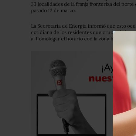
33 localidades de la franja fronteriza del norte
pasado 12 de marzo.
La Secretaría de Energía informó que esto ocurr
cotidiana de los residentes que cruzan la front
al homologar el horario con la zona fronteriza