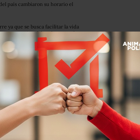
 del país cambiaron su horario el
e ya que se busca facilitar la vida
era por motivos laborales o escolares,
 estadounidense.