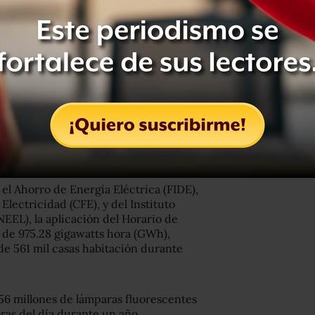
 verano, por lo que mantiene un solo
na, Estados Unidos.
ía generado por el cambio de horario.
el Ahorro de Energía Eléctrica (FIDE),
Electricidad (CFE), y del Instituto
NEEL), la aplicación del Horario de
 de 975.28 gigawatts hora (GWh),
de 561 mil casas habitación durante
56 millones de lámparas fluorescentes
ras del día durante un año.