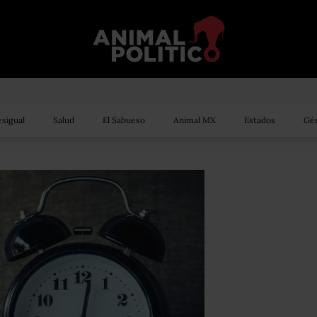
sigual
Salud
El Sabueso
Animal MX
Estados
Gén