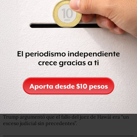
Otro juez federal, en Hawái, había suspendido también
el miércoles, la aplicación del decreto
, firmado por
Donald Trump el 6 de marzo, que debía entrar en vigor el
jueves.
“Ese decreto había sido emitido contra una religión
determinada”,
expresó en su fundamentación el juez
Derrick Watson.
Trump había afirmado que defendería su orden ejecutiva
hasta donde sea posible.
“
Vamos a pelear este fallo, vamos a llevar este caso tan
lejos como sea posible, incluyendo todo el camino hasta
la Corte Suprema. Vamos a ganar
“, aseguró.
Trump argumentó que el fallo del juez de Hawái era “un
exceso judicial sin precedentes”.