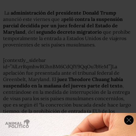
La
administración del presidente Donald Trump
anunció este viernes que a
peló contra la suspensión
parcial decidida por un juez federal del Estado de
Maryland
, del
segundo decreto migratorio
que prohíbe
temporalmente la entrada a Estados Unidos de viajeros
provenientes de seis países musulmanes.
[contextly_sidebar
id=”AlLrrRqmhwRGhnBM6CdQlY9QqOu7bYeM”]La
apelación fue presentada ante el tribunal federal de
Greenbelt, Maryland. El
juez Theodore Chuang había
suspendido en la mañana del jueves parte del texto
,
centrándose en la medida de interrupción de la entrega
de visas para los seis países musulmanes concernidos,
que es según él “la concreción buscada desde hace largo
tiempo, de la prohibición de entrada (a EU) de los
musulmanes”.