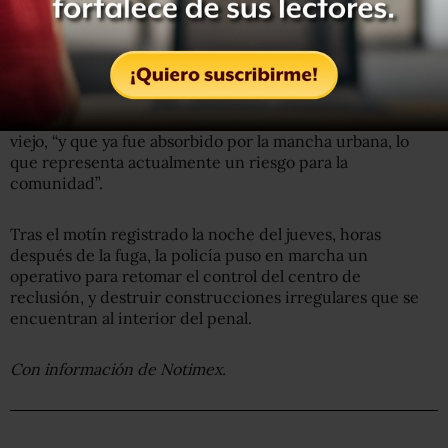
Rodríguez Juárez dijo que este penal tiene más de 40
años de construcción, por lo que se trata de un edificio
viejo, “y que ya fue absorbido por la mancha urbana, lo
que representa actualmente un riesgo para la
comunidad”.
Tras el motín registrado la noche del jueves, horas
después de la fuga, la policía puso en marcha un
operativo para retomar el control del centro de
reclusión, y destruir construcciones irregulares que se
encuentran al interior del penal.
Con información de Notimex.