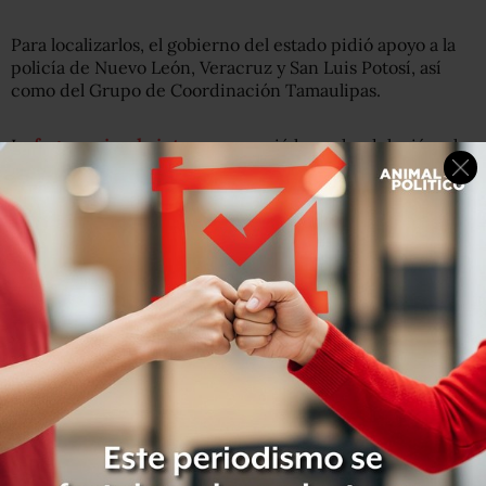
Para localizarlos, el gobierno del estado pidió apoyo a la
policía de Nuevo León, Veracruz y San Luis Potosí, así
como del Grupo de Coordinación Tamaulipas.
La
fuga masiva de internos
ocurrió la noche del miércoles
a través de un túnel de cinco metros de profundidad y 40
de largo, localizado en un área del penal donde hay
construcciones irregulares.