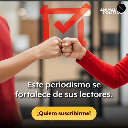
El pasado 7 de marzo,
Animal Político
publicó que
Angélica Rivera, esposa del presidente Enrique Peña
Nieto, y el secretario de Salud, José Narro, visitaron el
Estado de México, en compañía del gobernador Eruviel
Ávila, para entregar apoyos y promocionar los logros
del gobierno federal en esa entidad.