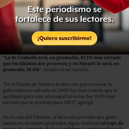
Se dispara el costo de las elecciones
locales en Coahuila y Nayarit
Integralia indicó que las elecciones de Coahuila y Nayarit
serán —en términos reales— las más costosas con relación
a los procesos electorales de 2005 y 2011.
“La de Coahuila será, en promedio, 42.1% más elevada
que los últimos dos procesos; y en Nayarit lo será, en
promedio, 81.6%”
, detalló en su reporte.
“En el Estado de México la elección para renovar la
gubernatura realizada en 2005 fue más costosa que lo
aprobado para este año (aquel proceso fue 11.8% más
elevado que lo previsto para 2017)”, agregó.
En el caso del Edomex, si bien está previsto que gaste
menos en términos generales, sigue teniendo
el tope de
gastos de campaña de los candidatos a gobernador más