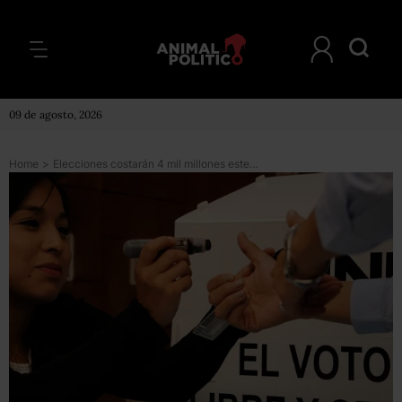
09 de agosto, 2026
Home
>
Elecciones costarán 4 mil millones este año; Coahuila y Nayarit elevan su gasto más de 40%