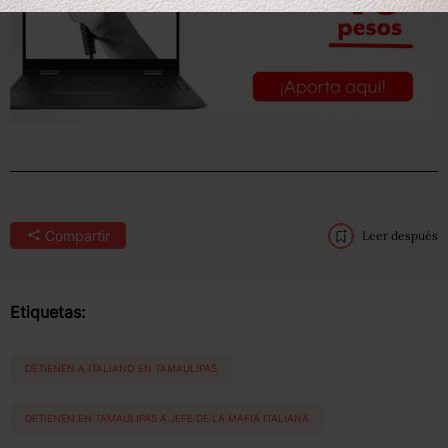
Compartir
Leer después
Etiquetas:
DETIENEN A ITALIANO EN TAMAULIPAS
DETIENEN EN TAMAULIPAS A JEFE DE LA MAFIA ITALIANA