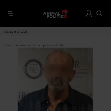
10 de agosto, 2026
Home
>
Detienen en Tamaulipas a Giulio Perrone, jefe de la mafia y uno de los más buscados en Italia