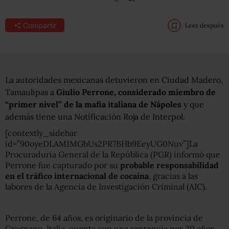
Compartir
Leer después
La autoridades mexicanas detuvieron en Ciudad Madero,
Tamaulipas a
Giulio Perrone, considerado miembro de
“primer nivel” de la mafia italiana de Nápoles
y que
además tiene una Notificación Roja de Interpol.
[contextly_sidebar
id=”90oyeDLAM1MGbUs2PR7BHb9EeyUG0Nuv”]La
Procuraduría General de la República (PGR) informó que
Perrone fue capturado por su
probable responsabilidad
en el tráfico internacional de cocaína
, gracias a las
labores de la Agencia de Investigación Criminal (AIC).
Perrone, de 64 años, es originario de la provincia de
Gragnano, Italia, cuenta con una sentencia por 20 años,