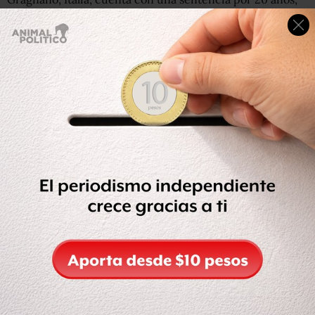
11 meses y ocho días de prisión, otorgada por el Tribunal
de Nápoles y es
uno de los fugitivos más buscados por el
gobierno italiano desde hace más de 10 años.
El italiano estaba de manera irregular en México y
se le
aseguraron dos identificaciones falsas
, mismas que
exhibían fotografías con las características físicas de este
individuo.
El gobierno mexicano entregó a las autoridades italianas
al asegurado, por tratarse de un prófugo de la justicia de
ese país.