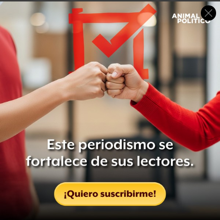
Va el texto íntegro del reporte del Comité de
Acompañamiento Ciudadano para la selección del
#FiscalAnticorrupción
2/
pic.twitter.com/NDJGJTGA7F
— Fernando Nieto Morales (@fnietomorales)
March 20,
2017
A continuación te damos datos sobre la trayectoria de las
cuatro personas que recomendó el Comité de
Acompañamiento Ciudadano:
César Alejandro Chávez Flores
Fue titular de la Visitaduría General de la PGR, desde el
22 de marzo de 2015 al 13 de septiembre del año pasado,
cuando lo sustituyó en el puesto Adriana Campos López
(había ocupado el mismo cargo de diciembre de 2009 a
febrero de 2012)