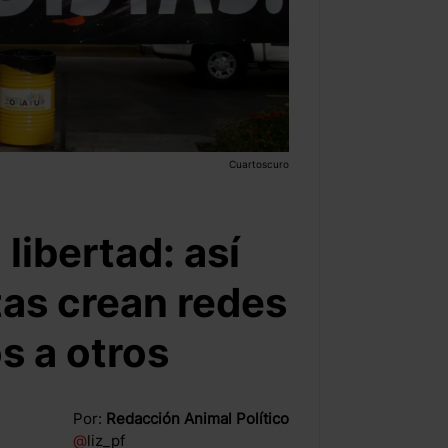
Cuartoscuro
 libertad: así
tas crean redes
s a otros
Por:
Redacción Animal Político
@
liz_pf