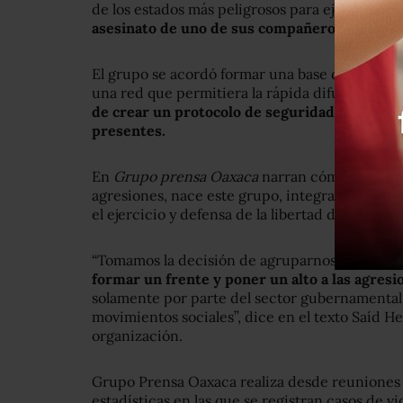
de los estados más peligrosos para ejercer el 
asesinato de uno de sus compañeros para cre
El grupo se acordó formar una base de datos de
una red que permitiera la rápida difusión de i
de crear un protocolo de seguridad para ser 
presentes.
En
Grupo prensa Oaxaca
narran cómo en 2012,
agresiones, nace este grupo, integrado por per
el ejercicio y defensa de la libertad de expresi
“Tomamos la decisión de agruparnos primero, 
formar un frente y poner un alto a las agresi
solamente por parte del sector gubernamental
movimientos sociales”, dice en el texto Saíd H
organización.
Grupo Prensa Oaxaca realiza desde reuniones y
estadísticas en las que se registran casos de vi