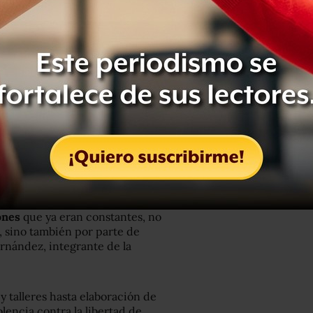
periodismo,
se organizó tras el
ar una red de seguridad.
 las y los periodistas para contar con
nformación en caso de alerta,
además
empleado por todos los periodistas
 derivado del aumento de las
iodistas en activo y cuyo objetivo es
ón.
para compartir ideas, y segundo, para
ones
que ya eran constantes, no
, sino también por parte de
ernández, integrante de la
 talleres hasta elaboración de
olencia contra la libertad de