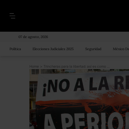
07 de agosto, 2026
Política
Elecciones Judiciales 2025
Seguridad
México De
Home
>
Trincheras para la libertad: así es como periodistas crean redes para cuidarse unos a otros