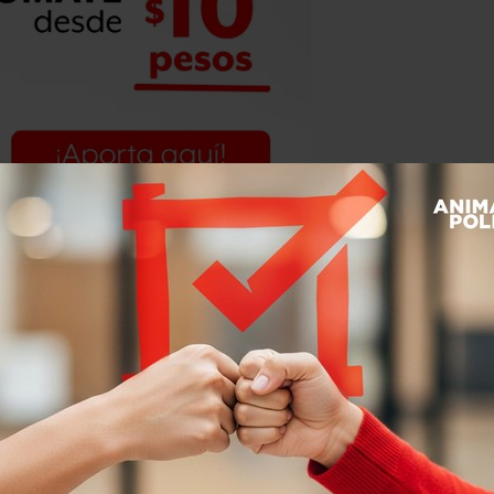
rompe con la idea generalizada de que
una foto clarísima de que
los
or ellos mismos”,
añadió Balbina
as en México.
texto:
Reporteros defendiendo
o de comunicadores de Guerrero, uno