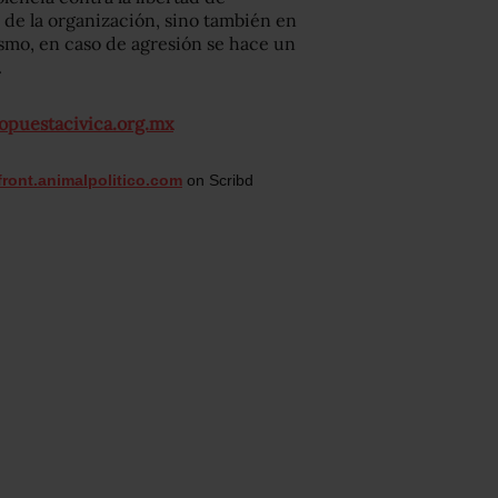
e de la organización, sino también en
mismo, en caso de agresión se hace un
.
puestacivica.org.mx
/front.animalpolitico.com
on Scribd