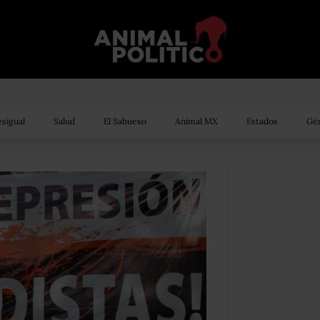
sigual
Salud
El Sabueso
Animal MX
Estados
Gén