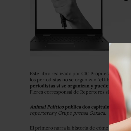
Este libro realizado por CIC Propuesta Cívica 
los periodistas no se organizan “el libro hace 
periodistas sí se organizan y pueden hablar p
Flores corresponsal de Reporteros sin Fronter
Animal Político
publica dos capítulos de este 
reporteros
y
Grupo prensa Oaxaca.
El primero narra la historia de cómo un grup