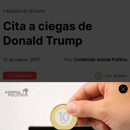
1
minuto
de lectura
Cita a ciegas de
Donald Trump
15 de marzo, 2017
Por:
Contenido Animal Político
Compartir
Leer después
“Este fallo nos hace ver débiles, que por cierto, ya no lo
somos (…) Vamos a pelear este fallo terrible, vamos a llevar
este caso tan lejos sea posible, incluyendo todo el camino
hasta la Corte Suprema. Vamos a ganar”.