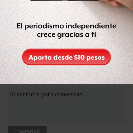
Compartir
Leer después
OCULTAR COMENTARIOS
Iniciar sesión
Registrate
Suscribete para comentar...
COMENTAR