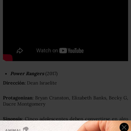
Power Rangers
(2017)
Dirección
: Dean Israelite
Protagonizan
: Bryan Cranston, Elizabeth Banks, Becky G,
Dacre Montgomery
Sinopsis
: Cinco adolescentes deben convertirse en algo
extraordinario al enterarse que su pueblo, Angel Grove, y
el mundo están a punto de ser aniquilados por una