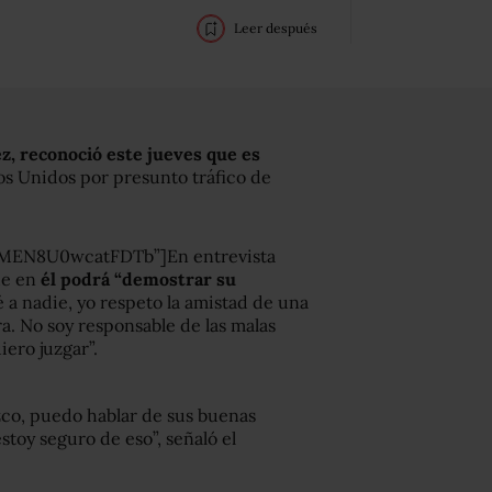
Leer después
z, reconoció este jueves que es
s Unidos por presunto tráfico de
HMEN8U0wcatFDTb”]En entrevista
ue en
él podrá “demostrar su
é a nadie, yo respeto la amistad de una
ra. No soy responsable de las malas
ero juzgar”.
zco, puedo hablar de sus buenas
stoy seguro de eso”, señaló el