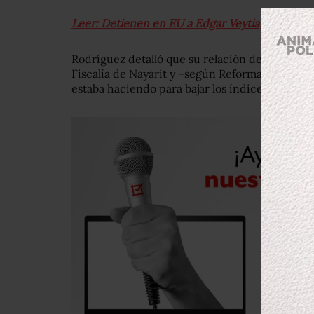
Leer: Detienen en EU a Edgar Veytia, fiscal de 
Rodríguez detalló que su relación de amistad co
Fiscalía de Nayarit y –según Reforma– admitió
estaba haciendo para bajar los índices delictiv