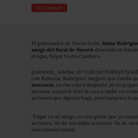
Compartir
El gobernador de Nuevo León,
Jaime Rodrígue
amigo del fiscal de Nayarit
detenido en Estado
drogas, Edgar Veytia Cambero.
[contextly_sidebar id=”rLKCyeGYzlKbyKTp3
con Reforma, Rodríguez aseguró que confía q
inocencia
, en eso está trabajando; yo no juzgar
persona, nunca le daré la cara a nadie en cont
acciones que alguien haga, pero tampoco lo qui
“Édgar es mi amigo, es una gente que yo cono
acciones, no de sus malas acciones. No sé, no e
funcionario estatal.