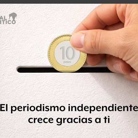
Nayarit, por presunto tráfico de droga
n Veytia inició por su trabajo en la
 que incluso le preguntó cómo le
os en esa entidad.