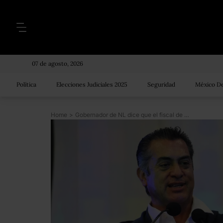
07 de agosto, 2026
Política
Elecciones Judiciales 2025
Seguridad
México De
Home
>
Gobernador de NL dice que el fiscal de Nayarit detenido en EU es su amigo