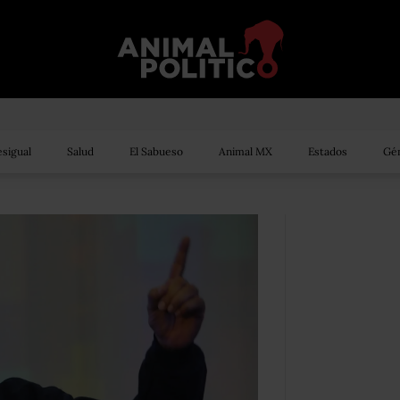
sigual
Salud
El Sabueso
Animal MX
Estados
Gén