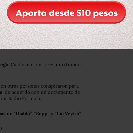
it, está en primer lugar de seguridad
iego
, California, por presunto tráfico
 con otras personas conspiraron para
os
, de acuerdo con un documento de
 por Radio Fórmula.
ias de “Diablo”, “Eepp” y “Lic Veytia”.
).