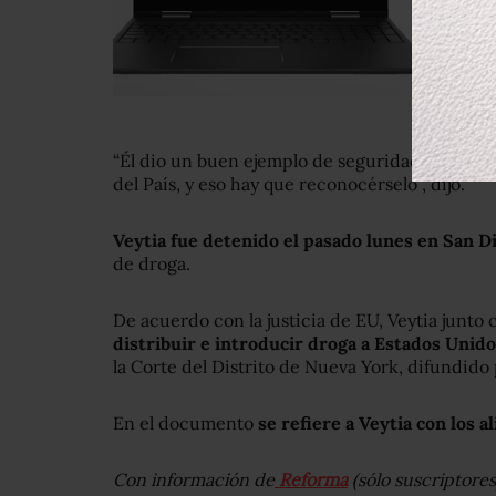
“Él dio un buen ejemplo de seguridad en Nayar
del País, y eso hay que reconocérselo”, dijo.
Veytia fue detenido el pasado lunes en San D
de droga.
De acuerdo con la justicia de EU, Veytia junto
distribuir e introducir droga a Estados Unid
la Corte del Distrito de Nueva York, difundido
En el documento
se refiere a Veytia con los al
Con información de
Reforma
(sólo suscriptores