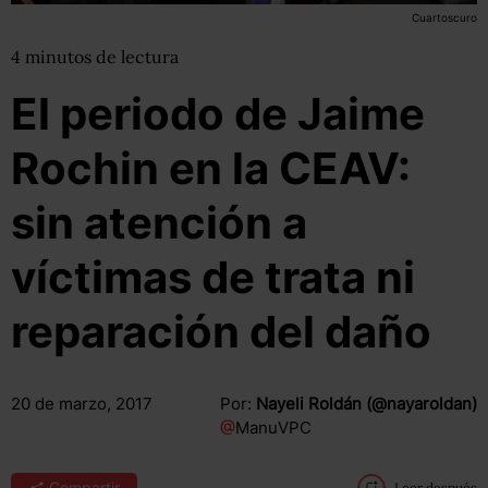
Cuartoscuro
4
minutos
de lectura
El periodo de Jaime
Rochin en la CEAV:
sin atención a
víctimas de trata ni
reparación del daño
20 de marzo, 2017
Por:
Nayeli Roldán (@nayaroldan)
@
ManuVPC
Compartir
Leer después