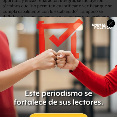
oportuna y eficaz reparación integral, se incluyeron
términos que “no permiten cuantificar o verificar que se
cumpla cabalmente con lo establecido”. Tampoco se
definieron los mecanismos y parámetros para evaluar y
determinar la oportunidad y eficacia de las medidas de
atención.
La CEAV reportó que en abril de 2015 hubo una reunión
con las comisiones estatales de atención a víctimas de
todo el país para analizar, entre otros temas, la
implementación del modelo, pero no evidencia de los
acuerdos definidos ni de las acciones realizadas derivado
de ello. , en el marco de dicha reunión de trabajo.
Por lo anterior, la CEAV contó con un MIAV conforme a
los elementos definidos en el Reglamento de la Ley
General de Víctimas
Para la sistematización de datos, la Comisión tenía el
Registro Federal de Víctimas, pero después cambió al
Registro Nacional de Víctimas para incluir a las víctimas