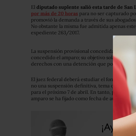
El
diputado suplente salió esta tarde de San
por más de 20 horas
para no ser capturado po
promovió la demanda a través de sus abogados
No obstante la misma fue admitida apenas este
expediente 263/2017.
La suspensión provisional concedida a Tarin no
concedido el amparo; su objetivo solamente es
derechos con una detención que podría resulta
El juez federal deberá estudiar el fondo del a
no una suspensión definitiva, tema que se ab
para el próximo 7 de abril. En tanto, para la de
amparo se ha fijado como fecha de audiencia el