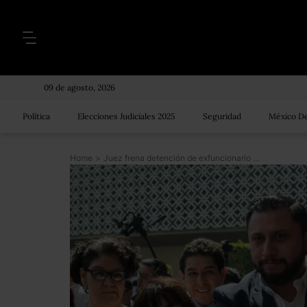
09 de agosto, 2026
Política
Elecciones Judiciales 2025
Seguridad
México De
Home
>
Juez frena detención de exfuncionario de César Duarte y él deja San Lázaro tras atrincherarse