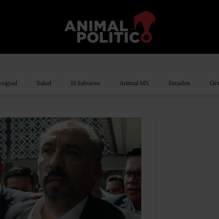
sigual
Salud
El Sabueso
Animal MX
Estados
Gén