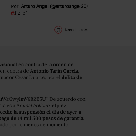
Por:
Arturo Angel (@arturoangel20)
@
liz_pf
Leer después
visional
en contra de la orden de
 en contra de
Antonio Tarín García
,
rnador Cesar Duarte, por el
delito de
FuWzGwy1mV6BZB5U”]De acuerdo con
iales a A
nimal Político
, el juez
cedió la suspensión el día de ayer a
pago de 14 mil 500 pesos de garantía
.
enido por lo menos de momento.