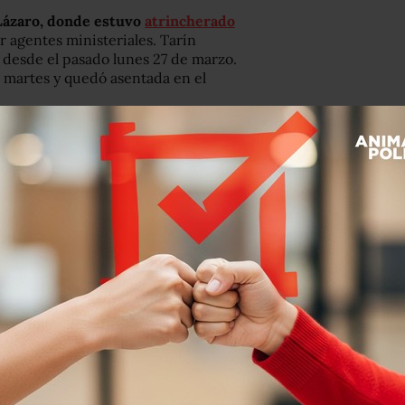
 Lázaro, donde estuvo
atrincherado
r agentes ministeriales. Tarín
 desde el pasado lunes 27 de marzo.
 martes y quedó asentada en el
 significa que ya se le haya
 que no se puedan afectar sus
r inconstitucional.
sunto para definir primero si concede o
ordará en una audiencia programada
finición de si se concede o no el
 25 de abril.