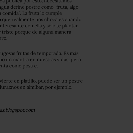
aza pública por esto, necesitamos
ngua define postre como “fruta, algo
a comida”. La fruta lo cumple
 lo que realmente nos choca es cuando
nteresante con ella y sólo te plantan
y triste porque de alguna manera
ero.
jugosas frutas de temporada. Es más,
omo un mantra en nuestras vidas, pero
uenta como postre.
erte en platillo, puede ser un postre
duraznos en almíbar, por ejemplo.
gas.blogspot.com