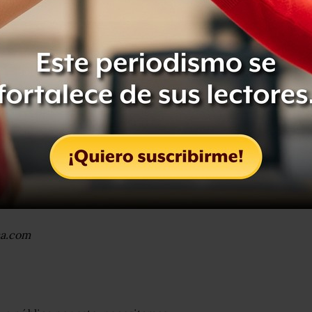
plato con natilla frente a nosotros.
amos a hacer una piñata? ¿Y el papel
 existe es por algo. El dulce desenlace
 de fácil. El postre es un pequeño
engrudo, pues valiente lujo.
(no existe, pero debería): una nata de
echa como engrudo.
ca.com