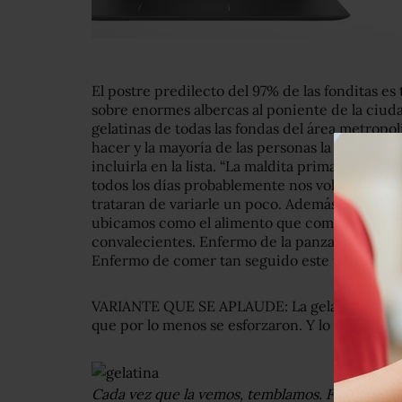
El postre predilecto del 97% de las fonditas es
sobre enormes albercas al poniente de la ciud
gelatinas de todas las fondas del área metropol
hacer y la mayoría de las personas la aceptan.
incluirla en la lista. “La maldita primavera
”
es u
todos los días probablemente nos volveríamos l
trataran de variarle un poco. Además, por algu
ubicamos como el alimento que comemos cua
convalecientes. Enfermo de la panza, gelatina. 
Enfermo de comer tan seguido este postre, gel
VARIANTE QUE SE APLAUDE: La gelatina con pe
que por lo menos se esforzaron. Y lo agradece
Cada vez que la vemos, temblamos. Fuente: trag