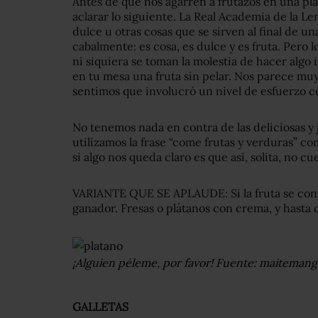
Antes de que nos agarren a frutazos en una pl
aclarar lo siguiente. La Real Academia de la Le
dulce u otras cosas que se sirven al final de un
cabalmente: es cosa, es dulce y es fruta. Pero
ni siquiera se toman la molestia de hacer algo i
en tu mesa una fruta sin pelar. Nos parece mu
sentimos que involucró un nivel de esfuerzo c
No tenemos nada en contra de las deliciosas y 
utilizamos la frase “come frutas y verduras” c
si algo nos queda claro es que así, solita, no c
VARIANTE QUE SE APLAUDE: Si la fruta se convi
ganador. Fresas o plátanos con crema, y hasta 
¡Alguien péleme, por favor! Fuente: maiteman
GALLETAS