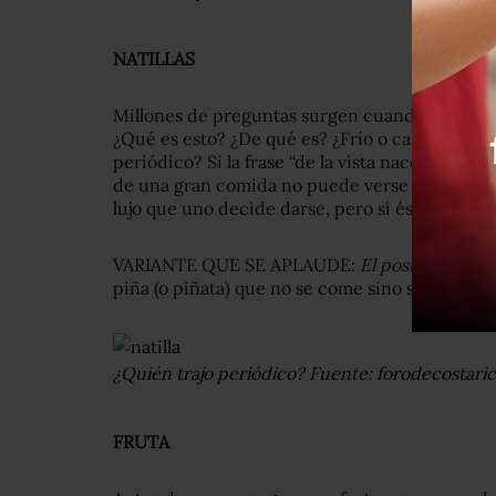
NATILLAS
Millones de preguntas surgen cuando ponen un 
¿Qué es esto? ¿De qué es? ¿Frío o caliente? ¿V
periódico? Si la frase “de la vista nace el amor”
de una gran comida no puede verse tan mal, así
lujo que uno decide darse, pero si éste parece 
VARIANTE QUE SE APLAUDE:
El postre piñata
piña (o piñata) que no se come sino se aprov
¿Quién trajo periódico? Fuente: forodecostari
FRUTA