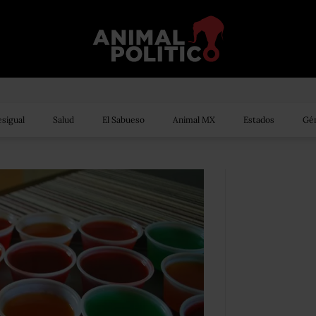
sigual
Salud
El Sabueso
Animal MX
Estados
Gén