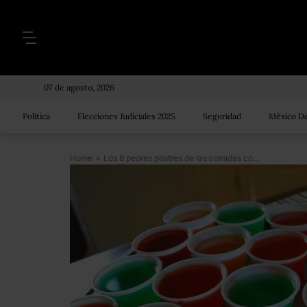
07 de agosto, 2026
Política
Elecciones Judiciales 2025
Seguridad
México De
Home
>
Los 8 peores postres de las comidas corridas