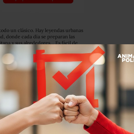
 todo un clásico. Hay leyendas urbanas
ad, donde cada día se preparan las
itana y sus alrededores… Es fácil de
 Es justo por esta razón que decidimos
n clásico, pero si la escucháramos
ocos. Así pues, no estaría de más que
na razón la gelatina siempre la
ndo estamos enfermos o
Enfermo de varicela, gelatina.
atina.
dazos de fruta dentro. Quiere decir
mos.
os.variaditos.net