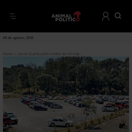
09 de agosto, 2026
Home
>
Javier Duarte pidió crédito de mil mdp para obras y (también) desapareció el dinero