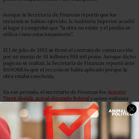
Aunque la Secretaría de Finanzas reportó que los
recursos se habían ejercido, la Auditoría Superior acudió
al lugar y comprobó que “la obra no existe y el predio se
utiliza como estacionamiento”.
El 1 de julio de 2013 se firmó el contrato de construcción
por un monto de 10 millones 958 mil pesos. Aunque dicho
pago no se realizó, la Secretaría de Finanzas reportó ante
BANOBRAs que el recurso se había aplicado porque la
obra estaba concluida.
En ese periodo, el secretario de Finanzas fue
Antonio
Tarek Abdalá, actual diputado federal
y quien enfrenta
una acusación penal por los delitos de peculado y desvío
de recursos; por ello, está en curso un proceso de
desafuero Cámara de Diputados, para que pueda ser
procesado.