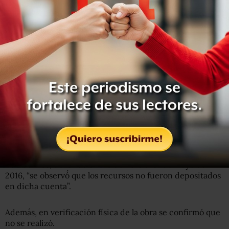
Periférico sin realizar
Para la construcción, operación y mantenimiento del
Periférico Sur de Xalapa, el gobierno de Veracruz,
representado por la secretaría de Finanzas estatal y una
institución bancaria, constituyeron un fideicomiso el 28
de noviembre de 2012.
BANOBRAS autorizó el crédito por 160 millones 146 mil
pesos a través de “fichas de admisión y compromiso”
firmadas el 26 de marzo y 17 de diciembre de 2013,
informó la Auditoría.
Sin embargo, en el cotejo de los estados de cuenta del
fideicomiso, del 31 de enero de 2013 al 31 de mayo de
2016, “se observó́ que los recursos no fueron depositados
en dicha cuenta”.
Además, en verificación física de la obra se confirmó que
no se realizó.