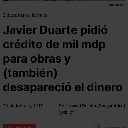
Israel Roldán
5
minutos
de lectura
Javier Duarte pidió
crédito de mil mdp
para obras y
(también)
desapareció el dinero
23 de febrero, 2017
Por:
Nayeli Roldán(@nayaroldan)
@
liz_pf
Compartir
Leer después