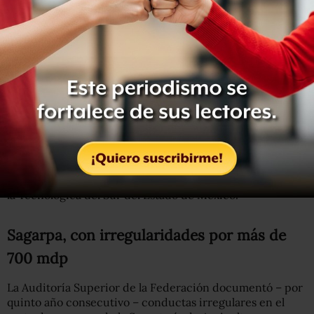
Adquisiciones, Arrendamientos y Servicios del Sector
Público.
El monto del desvío asciende a 831 millones de pesos, a
través de cuatro instituciones de educación superior y
las dependencias involucradas son
La ASF detectó que la Secretaría de Desarrollo Social
(SEDESOL) y la de Ganadería, Pesca y Alimentación
(SAGARPA) celebraron este tipo de contratos con las
universidades Politécnica del Sur de Zacatecas, la
Tecnológica de Nezahualcóyotl, Politécnica de Texcoco y
la Tecnológica del Sur del Estado de México.
Sagarpa, con irregularidades por más de
700 mdp
La Auditoría Superior de la Federación documentó – por
quinto año consecutivo – conductas irregulares en el