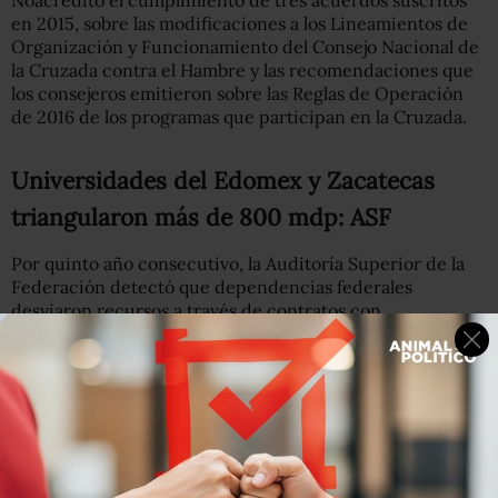
en 2015, sobre las modificaciones a los Lineamientos de
Organización y Funcionamiento del Consejo Nacional de
la Cruzada contra el Hambre y las recomendaciones que
los consejeros emitieron sobre las Reglas de Operación
de 2016 de los programas que participan en la Cruzada.
Universidades del Edomex y Zacatecas
triangularon más de 800 mdp: ASF
Por quinto año consecutivo, la Auditoría Superior de la
Federación detectó que dependencias federales
desviaron recursos a través de contratos con
universidades estatales
y así eludir licitaciones públicas.
El procedimiento es el siguiente: la dependencia
contrata los servicios de las universidades para la
realización de un servicio, sin embargo las instituciones
educativas subcontratan a otras empresas para cumplir
los convenios, lo que significa una violación a la Ley de