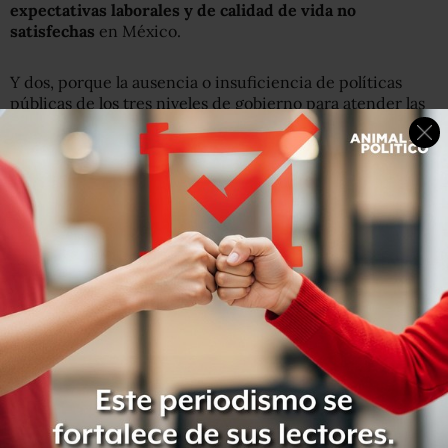
expectativas laborales y de calidad de vida no
satisfechas
en México.
Y dos, porque la ausencia o insuficiencia de políticas
públicas de los tres niveles de gobierno para atender las
necesidades de empleo, salud, educación, seguridad y
bienestar, pueden
producir “cortocircuitos”
entre lo que
ofrece el gobierno y las demandas de la comunidad.
Dentro de este grupo de 11 ciudades, la organización
CCIS destacó como “focos rojo”
cuatro casos:
Yautepec,
en Morelos; La Piedad y Tarímbaro, en Michoacán; y
Salvatierra, en Guanajuato.
¿Y por qué un foco rojo?
Porque según el Consejo Nacional de Población
(CONAPO), estas ciudades
no estaban proyectadas para
tener más de 100 mil habitantes en 2015
y con la llegada
de connacionales de Estados Unidos rebasaron esa cifra.