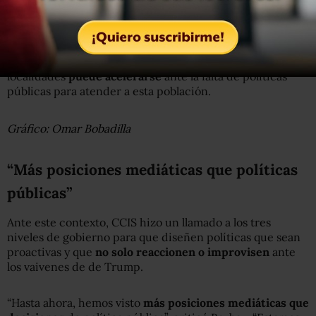
De ahí que, en opinión de la directora de CCIS, si el ritmo
de migrantes retornados que llegan a estas ciudades se
incrementa con Trump, el “cortocircuito” en estas
localidades
puede acelerarse
ante la falta de políticas
públicas para atender a esta población.
Gráfico: Omar Bobadilla
“Más posiciones mediáticas que políticas
públicas”
Ante este contexto, CCIS hizo un llamado a los tres
niveles de gobierno para que diseñen políticas que sean
proactivas y que
no solo reaccionen o improvisen
ante
los vaivenes de de Trump.
“Hasta ahora, hemos visto
más posiciones mediáticas que