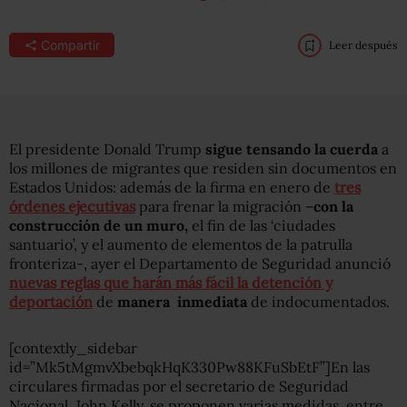
Compartir
Leer después
El presidente Donald Trump
sigue tensando la cuerda
a
los millones de migrantes que residen sin documentos en
Estados Unidos: además de la firma en enero de
tres
órdenes ejecutivas
para frenar la migración –
con la
construcción de un muro,
el fin de las ‘ciudades
santuario’, y el aumento de elementos de la patrulla
fronteriza-, ayer el Departamento de Seguridad anunció
nuevas reglas que harán más fácil la detención y
deportación
de
manera inmediata
de indocumentados.
[contextly_sidebar
id=”Mk5tMgmvXbebqkHqK330Pw88KFuSbEtF”]En las
circulares firmadas por el secretario de Seguridad
Nacional, John Kelly, se proponen varias medidas, entre