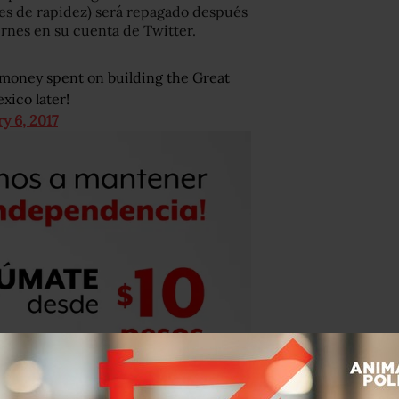
nes de rapidez) será repagado después
ernes en su cuenta de Twitter.
 money spent on building the Great
exico later!
y 6, 2017