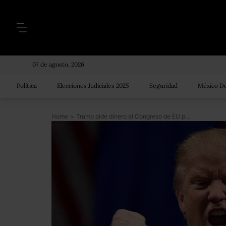
07 de agosto, 2026
Política
Elecciones Judiciales 2025
Seguridad
México De
Home
>
Trump pide dinero al Congreso de EU para el muro; promete que México lo reembolsará