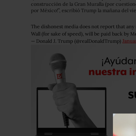
construcción de la Gran Muralla (por cuestio
por México!”, escribió Trump la mañana del vi
The dishonest media does not report that any
Wall (for sake of speed), will be paid back by M
— Donald J. Trump (@realDonaldTrump)
Januar