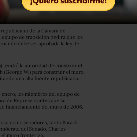
ico en agosto de 2016, el presidente
na circunstancia pagaría por la
 republicano de la Cámara de
 equipo de transición pedirá que los
 cuando debe ser aprobada la ley de
tendrá la autoridad de construir el
h (George W.) para construir el muro,
itando una alta fuente republicana.
e enero, los miembros del equipo de
ara de Representantes que su
y de financiamiento del muro de 2006.
poca como senadores, tanto Barack
emócrata del Senado, Charles
 el muro fronterizo.