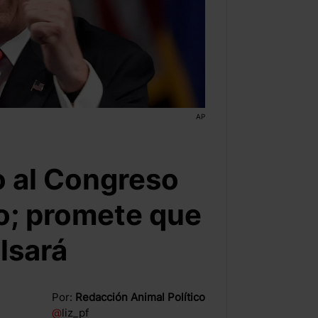
AP
o al Congreso
o; promete que
lsará
Por:
Redacción Animal Político
@
liz_pf