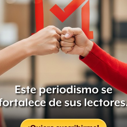
te republicano Chris Smith, quien
n y el Congreso, sugirió que el
co si están dispuestos o no a pagar
ientemente de lo que resulte,
 CNN.
có que pediría a México un pago
e dólares por el muro fronterizo, o de
n remesas de mexicanos en Estados