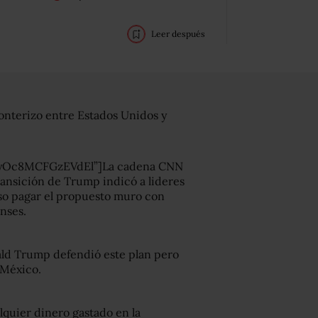
Leer después
onterizo entre Estados Unidos y
8yOc8MCFGzEVdEl”]La cadena CNN
ransición de Trump indicó a lideres
eso pagar el propuesto muro con
nses.
ald Trump defendió este plan pero
 México.
quier dinero gastado en la