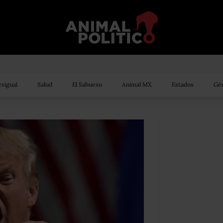
sigual
Salud
El Sabueso
Animal MX
Estados
Gén