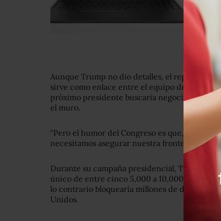
Aunque Trump no dio detalles, el representan
sirve como enlace entre el equipo de transició
próximo presidente buscaría negociar con Méxi
el muro.
“Pero el humor del Congreso es que, independ
necesitamos asegurar nuestra frontera”, dijo a
Durante su campaña presidencial, Trump indi
único de entre cinco 5,000 a 10,000 millones d
lo contrario bloquearía millones de dólares e
Unidos.