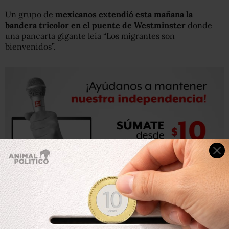
Un grupo de
mexicanos extendió esta mañana la
bandera tricolor en el puente de Westminster
donde
una pancarta gigante leía “Los migrantes son
bienvenidos”.
La
Casa Blanca de Donald Trump definió la salida del