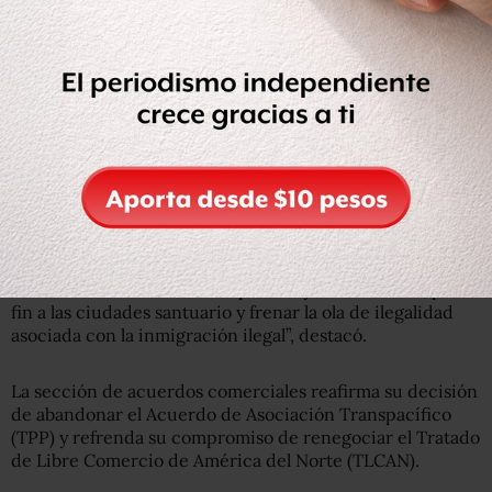
TPP, la renegociación del TLCAN, el muro en su
frontera sur
, el fin de las ciudades santuario y la
deportación de inmigrantes con récord criminal entre
las
prioridades del nuevo gobierno.
“
El presidente Trump está comprometido a construir el
muro fronterizo para detener la inmigración ilegal
,
detener las pandillas y la violencia, detener las drogas
que llegan a nuestras comunidades”, señaló en una de sus
secciones.
“Está dedicado a hacer cumplir la leyes fronterizas, poner
fin a las ciudades santuario y frenar la ola de ilegalidad
asociada con la inmigración ilegal”, destacó.
La sección de acuerdos comerciales reafirma su decisión
de abandonar el Acuerdo de Asociación Transpacífico
(TPP) y refrenda su compromiso de renegociar el Tratado
de Libre Comercio de América del Norte (TLCAN).