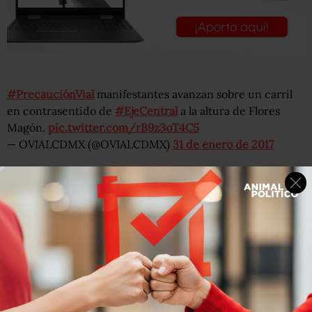
#PrecauciónVial
manifestantes avanzan sobre un carril
en contrasentido de
#EjeCentral
a la altura de Flores
Magón.
pic.twitter.com/rB9z3oT4C5
— OVIALCDMX (@OVIALCDMX)
31 de enero de 2017
#PrecauciónVial
cerrado en
#AvInsurgentes
a la altura
de Eje 3 Sur dirección al Norte, por manifestantes.
#AlternativaVial
Av. Cuauhtémoc.
— OVIALCDMX (@OVIALCDMX)
31 de enero de 2017
Se modifican circuitos en línea 3. Tenayuca-Buenavista y
Etiopía-Cuauhtémoc. Sin servicio temporalmente de