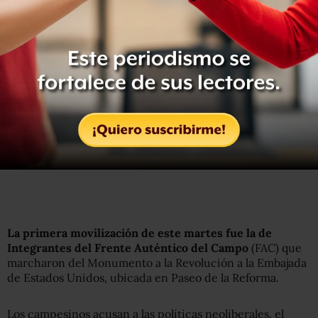
Mina a Balderas. Tome previsiones
— Metrobús CDMX (@MetrobusCDMX)
31 de enero de
2017
L1 continúan con circuitos: I. Verdes-Reforma y Glorieta
Insurgentes-El Caminero por paso de manifestantes en
Reforma. Tome previsiones
— Metrobús CDMX (@MetrobusCDMX)
31 de enero de
2017
La primera movilización de este martes fue la de
Integrantes del Frente Auténtico del Campo
(FAC) que
marcharon del Monumento a la Revolución a la Embajada
de Estados Unidos, ubicada en Paseo de la Reforma.
Los campesinos acusan a las políticas neoliberales, el