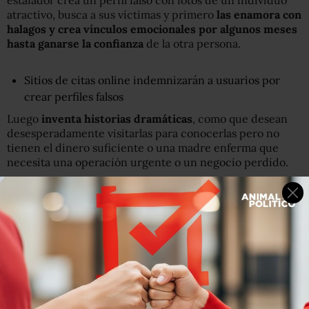
atractivo, busca a sus víctimas y primero
las enamora con
halagos
y
crea vínculos emocionales por algunos meses
hasta ganar
se
la confianza
de la otra persona.
Sitios de citas online indemnizarán a usuarios por
crear perfiles falsos
Luego
inventa historias
d
ramáticas
, como que desean
desesperadamente visitarlas para conocerlas pero no
tienen el dinero suficiente o una madre enferma que
necesita una operación urgente o un negocio perdido.
Pero la historia siempre acaba igual: pidiendo dinero que
promete devolver.
Según la División Cibernética del FBI, los estafadores
se
presentan como vulnerables, pero en realidad están
buscando a alguien que es más vulnerable
.