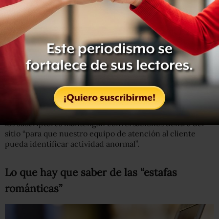
Según la Comisión Federal de Comercio de Estados
Unidos, las denuncias de fraudes de impostores como la
“estafa romántica”
aumentaron a más del doble entre el
2013 y el 2014
(estás son las últimas cifras disponibles).
El FBI dice que los estadounidenses perdieron unos
82
millones de dólares por fraudes
llevados a cabo a través
de sitios de citas sólo en los últimos seis meses del 2014.
Por su parte,
Match.com
afirma que ofrece consejos
regulares sobre cómo mantenerse seguro y sugiere que
los suscriptores mantengan conversaciones dentro del
sitio “para que nuestro equipo de atención al cliente
pueda identificar actividad anormal”.
Lo que hay que saber de las “estafas
románticas”