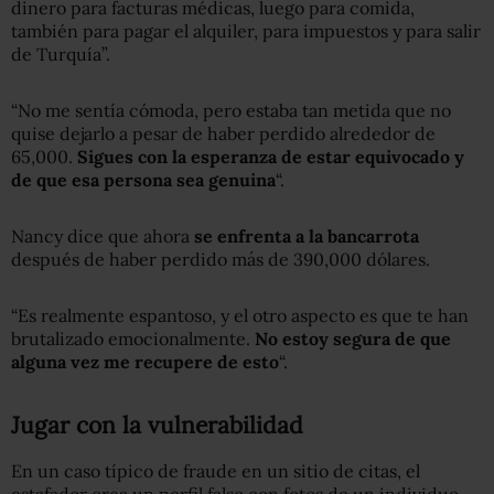
dinero para facturas médicas, luego para comida,
también para pagar el alquiler, para impuestos y para salir
de Turquía”.
“No me sentía cómoda, pero estaba tan metida que no
quise dejarlo a pesar de haber perdido alrededor de
65,000.
S
igues con la esperanza de
estar
equivocado y
de que esa p
ersona
sea
genuina
“.
Nancy dice que ahora
se enfrenta a la bancarrota
después de haber perdido más de 390,000 dólares.
“Es realmente espantoso, y el otro aspecto es que te han
brutalizado emocionalmente.
N
o estoy segur
a
de que
alguna vez me recuper
e
de es
t
o
“.
Jugar con la vulnerabilidad
En un caso típico de fraude en un sitio de citas, el
estafador crea un perfil falso con fotos de un individuo