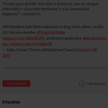
Trump para dividir aún más la frontera, son un ataque
sistemático al pueblo mexicano y a la comunidad
migrante”, consideró.
400 families had three minutes to hug each other on the
US-Mexico border
#HugsNotWalls
https://t.co/6jisvfKDFK
@AKochergaBorder
@ajcorchado
pic.twitter.com/1rFS8llm3b
— Julio-César Chávez (@JulioCesrChavez)
January 28,
2017
Compartir
Leer después
Etiquetas: