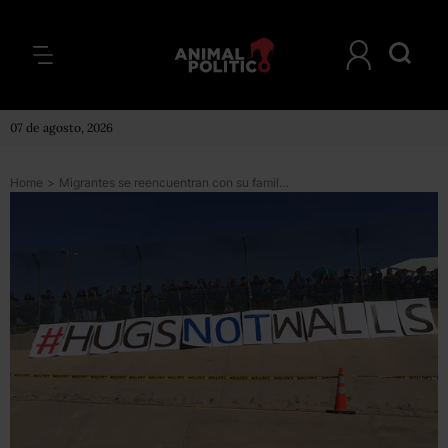
07 de agosto, 2026
Home
>
Migrantes se reencuentran con su familia en la frontera y dan mensaje a Trump: abrazos, no muros