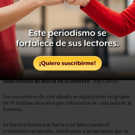
Ataque “sistemático”
A García le preocupa que este sea el último de este tipo
de reencuentros para familias separadas por las
deportaciones, cree que el siguiente paso en las políticas
antimigratorias de Donald Trump será cancelarlas.
“Queremos alzar la voz por las políticas de Donald
Trump, para que entiendan lo que conlleva la
construcción de muros en la frontera”
, dijo García.
Los encuentros de este sábado se organizaron en grupos
de 10 familias alineados por voluntarios de cada lado de la
frontera.
La barrera humana se hacía a un lado cuando el
cronómetro arrancaba, dando paso a las personas que se