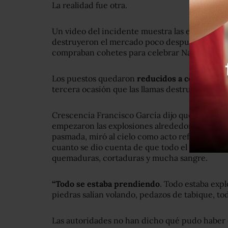
La realidad fue otra.
Un video del incidente muestra las espectacu
destruyeron el mercado poco después del med
compraban cohetes para celebrar Navidad y A
Los puestos quedaron
reducidos a cenizas, e
tercera ocasión que las llamas destruyen el m
Crescencia Francisco García dijo que estaba
empezaron las explosiones alrededor de las 2:
pasmada, miró al cielo como acto reflejo y em
cuanto se dio cuenta de que todo el mundo huí
quemaduras, cortaduras y mucha sangre.
“Todo se estaba prendiendo
. Todo estaba expl
piedras salían volando, pedazos de tabique, to
Las autoridades no han dicho qué pudo haber 