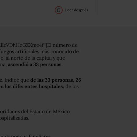
Leer después
7AEoVDhHcGZXme4f”]El número de
fuegos artificiales más conocido de
 al norte de la capital y que
na,
ascendió a 33 personas
.
ez, indicó que
de las 33 personas, 26
n los diferentes hospitales,
de los
utoridades del Estado de México
spitalizadas.
cados por sus familiares.