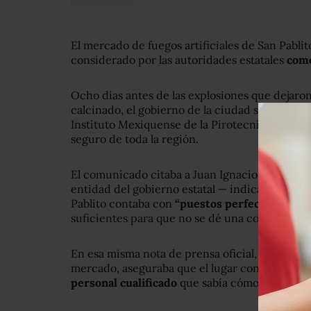
El mercado de fuegos artificiales de San Pablit
considerado por las autoridades estatales
como
Ocho días antes de las explosiones que dejaron
calcinado, el gobierno de la ciudad se jactab
Instituto Mexiquense de la Pirotecnia había c
seguro de toda la región.
El comunicado citaba a Juan Ignacio Rodarte 
entidad del gobierno estatal — indicando que 
Pablito contaba con
“puestos perfectamente 
suficientes para que no se dé una conflagraci
En esa misma nota de prensa oficial, Germán G
mercado, aseguraba que el lugar contaba
con e
personal cualificado
que sabía cómo actuar en