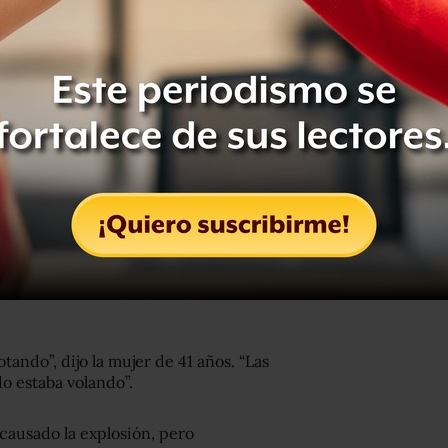
lares explosiones en cadena que
iodía, cuando cientos de personas
ño Nuevo.
scombros y metal retorcido
. Es la
ercado desde 2005.
 en medio del mercado cuando
30 de la tarde. Primero quedó
pezó a correr en medio del humo en
a. Mientras corría, vio personas con
otando”, dijo la mujer de 41 años. “Las
do estaba volando”.
causado la explosión, pero