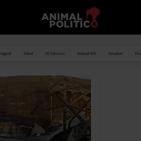
sigual
Salud
El Sabueso
Animal MX
Estados
Gén