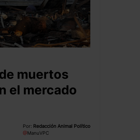
a de muertos
en el mercado
Por:
Redacción Animal Político
@
ManuVPC