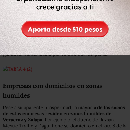
Luciano Sánchez Díaz, socio de Ravsan Servicios
Múltiples, también es accionista de Mextic Traffic y de
Comercializadora Dagu, mientras que Juan Carlos Reyes
León es dueño de Alifresh y de Comerprod. Juntos, estos
dos supuestos empresarios obtuvieron contratos del
gobierno veracruzano por 75 millones de pesos.
Empresas con domicilios en zonas
humildes
Pese a su aparente prosperidad, la
mayoría de los socios
de estas empresas residen en zonas humildes de
Veracruz y Xalapa.
Por ejemplo, el dueño de Ravsan,
Mextic Traffic y Dagu, tiene su domicilio en el lote 8 de la