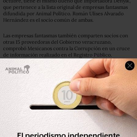
octubre, tiene el mismo dueño que Importadora Denylk,
que pertenece a la lista original de empresas fantasmas
difundida por Animal Político. Román Ulises Alvarado
Hernández es el socio común de ambas.
Las empresas fantasmas también comparten socios con
otras 15 proveedoras del Gobierno veracruzano,
comprobó Mexicanos contra la Corrupción en un cruce
de información realizado en el Registro Público.
Estas 14 nuevas empresas, a su vez, están ligadas con
otras 9.
Por ejemplo, Pefraco SA de CV —que pertenece a la lista
original de empresas fantasma—, tiene como socio a
Pablo González Lizardi, quien a su vez es dueño de
Inmobiliaria Gomgo, Comercializadora Manduca y
Comercializadora Aracon. En conjunto, las cuatro firmas
obtuvieron contratos simulados por 151 millones de
pesos.