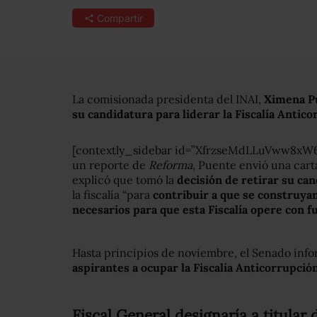
Compartir
La comisionada presidenta del INAI,
Ximena P
su candidatura para liderar la Fiscalía Antic
[contextly_sidebar id=”XfrzseMdLLuVww8xW
un reporte de
Reforma
, Puente envió una cart
explicó que tomó la
decisión de retirar su ca
la fiscalía “para
contribuir a que se construyan
necesarios para que esta Fiscalía opere con f
Hasta principios de noviembre, el Senado inf
aspirantes a ocupar la Fiscalía Anticorrupción
Fiscal General designaría a titular