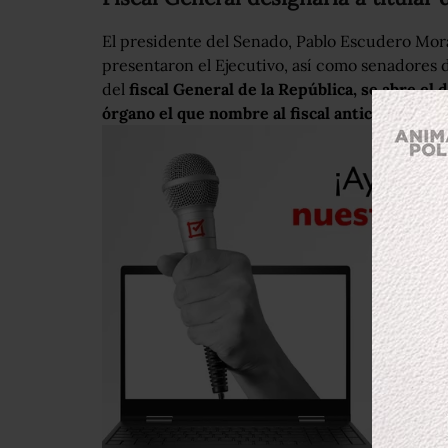
El presidente del Senado, Pablo Escudero Moral
presentaron el Ejecutivo, así como senadores 
del
fiscal General de la República, se abre el 
órgano el que nombre al fiscal anticorrupción