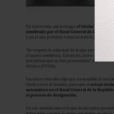
En entrevista, aseveró que
el titular de la Fi
nombrado por el fiscal General de la Repúblic
y no el año próximo como acordó la Junta de C
“Se respeta la voluntad de lo que pensábamos t
el quien nombrará. Entonces, pues sin duda esa
iniciativas que se han presentado”, dijo el sen
México (PVEM).
Escudero Morales dijo que es sensible la inici
Nieto envió al Senado, para que el
actual titul
automático en el fiscal General de la Repúbli
el proceso de designación.
En ese sentido aseveró que la iniciativa presid
diputados corrijan lo antes aprobado, es decir