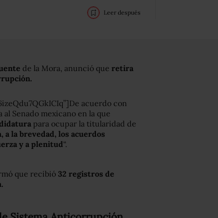
Leer después
uente
de la Mora, anunció que
retira
orrupción.
6izeQdu7QGkICIq”]De acuerdo con
a al Senado mexicano en la que
ndidatura
para ocupar la titularidad de
, a la brevedad, los acuerdos
uerza y a plenitud
“.
ormó que recibió
32 registros de
.
 de Sistema Anticorrupción