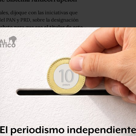
es, dijoque con las iniciativas que
del PAN y PRD, sobre la designación
debate para que sea el titular de este
.