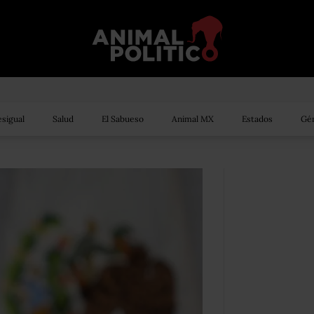
sigual
Salud
El Sabueso
Animal MX
Estados
Gén