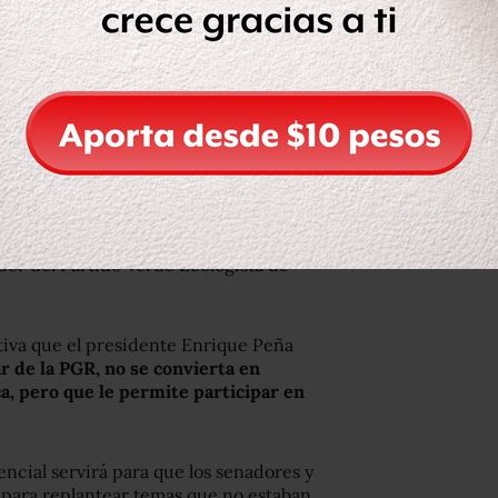
scalía Anticorrupción podría ser
a,
situación que sucedería hasta 2018
oordinación Política (Jucopo).
odos que debía ser el fiscal autónomo
 discusión está sobre la mesa con las
ador del Partido Verde Ecologista de
ativa que el presidente Enrique Peña
ar de la PGR, no se convierta en
ca, pero que le permite participar en
encial servirá para que los senadores y
, para replantear temas que no estaban