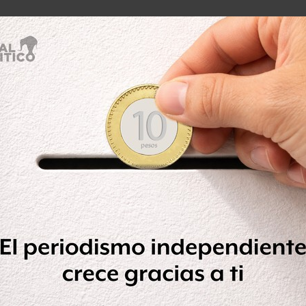
el TLCAN “un vehículo más potente,
n estratégica con Estados Unidos y
itiva”.
s, tanto México como Estados Unidos y
nsolidando como nodo logístico, con
ones más productivas y competitivas”.