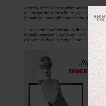
Además, Peña Nieto se pronunció por hacer d
que nos permita consolidarnos en esta relació
Canadá, en una región más productiva y compet
El presidente enfatizó que “a final de cuenta
Canadá, somos una región que se ha venido co
el potencial de convertirse en una de las regi