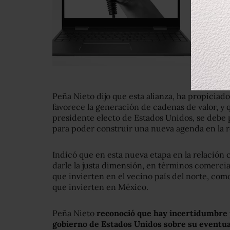
Peña Nieto dijo que esta alianza, ha propiciad
favorece la generación de cadenas de valor, y 
presidente electo de Estados Unidos, se debe p
para poder construir una nueva agenda en la re
Indicó que en esta nueva etapa en la relación
darle la justa dimensión, en términos comercia
que invierten en el vecino país del norte, co
que invierten en México.
Peña Nieto
reconoció que hay incertidumbre p
gobierno de Estados Unidos sobre su eventua