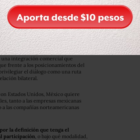
o una integración comercial que
que frente a los posicionamientos del
rivilegiar el diálogo como una ruta
lación bilateral.
 con Estados Unidos, México quiere
les, tanto a las empresas mexicanas
mo a las compañías norteamericanas
or la definición que tenga el
l participación
, o bajo qué modalidad,