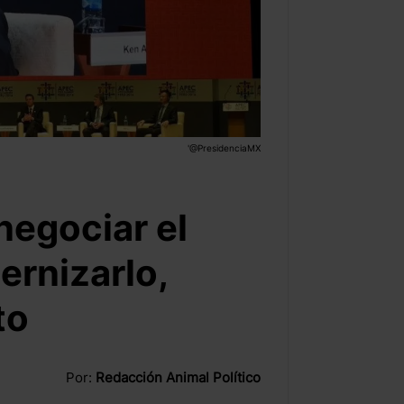
'@PresidenciaMX
negociar el
ernizarlo,
to
Por:
Redacción Animal Político