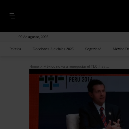
09 de agosto, 2026
Política
Elecciones Judiciales 2025
Seguridad
México De
Home
>
México no va a renegociar el TLC, hay que modernizarlo, asegura Peña Nieto