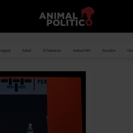
sigual
Salud
El Sabueso
Animal MX
Estados
Gén