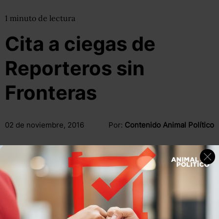
1
minuto
de lectura
Cita a ciegas de
Reporteros sin
Fronteras
02 de noviembre, 2016
Por:
Contenido Animal Político
Compartir
Leer después
“(Los Zetas) son los que más pisotean la libertad de prensa
y los que cometen las peores atrocidades contra los