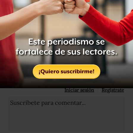
periodistas”.
Compartir
Leer después
OCULTAR COMENTARIOS
Iniciar sesión
Registrate
Suscribete para comentar...