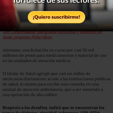
instituciones públicas,
se logró el tema de las compras
consolidadas
coordinadas por el Instituto Mexicano del
Seguro Social (IMSS),
que han generado ahorros de casi
10 mil 800 millones de pesos.
Lee: Despenalizar mariguana medicinal y aumento de
dosis, propone Peña Nieto.
Asimismo, una licitación en curso por casi 50 mil
millones de pesos para medicamentos y material de uso
en las unidades de atención médica.
El titular de Salud agregó que casi un millón de
mexicanos diariamente acude a las instituciones públicas
de salud, lo mismo para recibir una consulta en una
unidad de atención ambulatoria, que a ser sometido a
una operación de alto calibre.
Respecto a los desafíos, indicó que se encuentran los
temas de diabetes, obesidad, sobrepeso, VIH-SIDA,