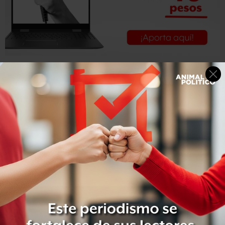
Destacó una disminución de la mortalidad infantil
, de la
mortalidad por accidentes de tráfico y una mejoría
todavía relativa en cuanto al acercamiento para atender
el problema de las enfermedades crónico-degenerativas,
con esfuerzos sociales y con esfuerzos gubernamentales.
Narro Robles expuso que otro logro es la formalización de
trabajadores, pues en diciembre de próximo sumarán 65
mil plazas y más de 40 mil millones de pesos invertidos
para mejorar la infraestructura del sector.
Refirió que en el tema del abasto de medicamentos
, que
tradicionalmente ha sido un problema en las