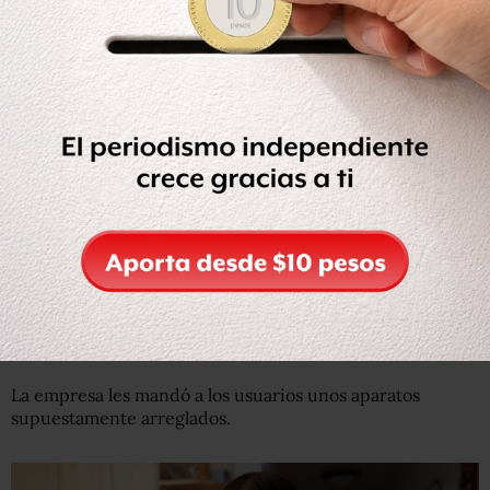
Algunos usuarios reportaron heridas leves por culpa del
celular.
“Tal vez en Samsung no se pueden creer que uno de los
líderes en el mundo de la electrónica puede haber
cometido un error tan catastrófico, dos veces”, señala
Dave Lee, reportero de Tecnología de la BBC.
Por seguridad
Los Note 7 habían sido
llamados a revisión en
septiembre
después de las quejas de que las baterías
explotaban.
La empresa les mandó a los usuarios unos aparatos
supuestamente arreglados.