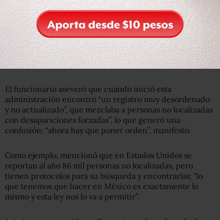
También comentó que las autoridades han estado
participando con los senadores en la elaboración de una
ley sobre desapariciones forzadas, la cual está muy
adelantada y “muy pronto” se podrá hablar de ella;
“muchas de las fracciones en el Senado” la pusieron
como prioritaria, recordó.
El funcionario aseveró que cuando inició esta
administración encontró “un registro muy desordenado
y no actualizado”, que mezclaba a personas no localizadas
con desapariciones forzadas”, lo que generó una
confusión; “ahora hay que poner orden”, manifestó.
Como ejemplo, mencionó que en Estados Unidos se
reportan al año 86 mil personas no localizadas, pero
tienen protocolos para su búsqueda y encontrarlas; “lo
que tenemos que hacer en México es exactamente lo
mismo y esta ley nos lo va a permitir”.