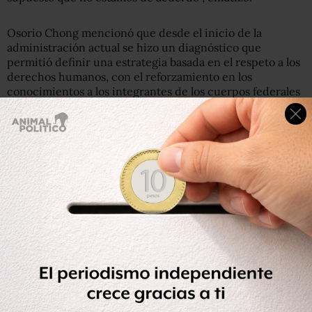
Osorio Chong mencionó que desde el inicio de la
administración actual se hizo un diagnóstico que
permitió definir una estrategia basada en el respeto a los
derechos humanos, con el reforzamiento en los
conocimientos a los integrantes de los cuerpos federales
encargados de la seguridad.
Con todos los organismos internacionales hay relaciones,
diálogo y se han logrado acuerdos fundamentales,
además de que la reforma constitucional de 2011 en
materia de derechos humanos, obliga a las autoridades a
aceptar y someterse a las recomendaciones, “y lo hemos
asumido”.
Añadió que las autoridades federales trabajan,
igualmente, con diversos organismos para elaborar
protocolos que permitan ayudar a resolver los problemas
en esta materia.