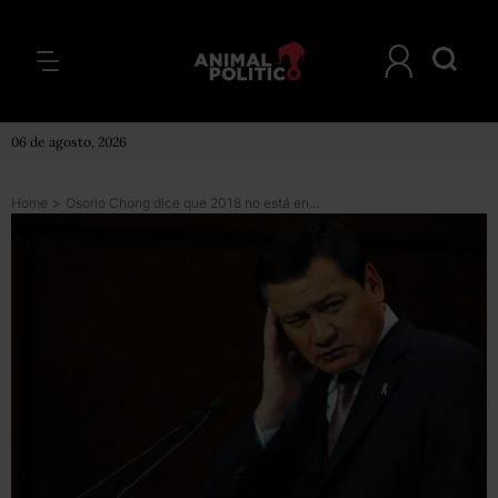
06 de agosto, 2026
Home
>
Osorio Chong dice que 2018 no está en su agenda y que no pagó con recursos públicos sus videos