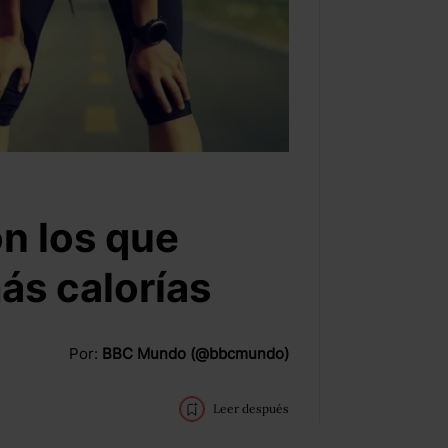
n los que
s calorías
Por:
BBC Mundo (@bbcmundo)
Leer después