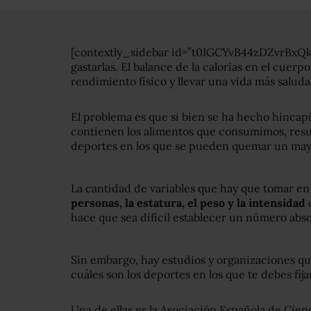
[contextly_sidebar id=”t0IGCYvB44zDZvrBxQ
gastarlas. El balance de la calorías en el cuerp
rendimiento físico y llevar una vida más saluda
El problema es que si bien se ha hecho hincapi
contienen los alimentos que consumimos, result
deportes en los que se pueden quemar un may
La cantidad de variables que hay que tomar en
personas, la estatura, el peso y la intensidad
c
hace que sea difícil establecer un número abso
Sin embargo, hay estudios y organizaciones qu
cuáles son los deportes en los que te debes fija
Una de ellas es la Asociación Española de Cien