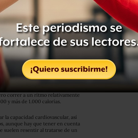
parte esencial.
ro correr a un ritmo relativamente
0 y más de 1.000 calorías.
 la capacidad cardiovascular, así
los, aunque hay que tener en cuenta
 se suelen resentir al tratarse de un