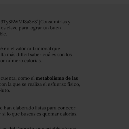
k9Ty8BWMf8a3e8″]Consumirlas y
o es clave para lograr un buen
ble.
é en el valor nutricional que
a más difícil saber cuáles son los
or número calorías.
 cuenta, como el
metabolismo de las
on la que se realiza el esfuerzo físico,
luto.
e han elaborado listas para conocer
r si lo que buscas es quemar calorías.
cias del Deporte, que estableció una