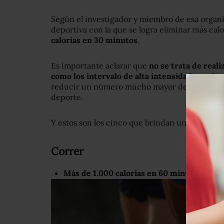
Según el investigador y miembro de esa organiz
deportiva con la que se logra eliminar más calo
calorías en 30 minutos
.
Es importante aclarar que
no se trata de real
como los intervalo de alta intensidad
, con lo
reducir un número mucho mayor de calorías, si
deporte.
Y estos son los cinco que brindan un mayor e
Correr
Más de 1.000 calorías en 60 minutos