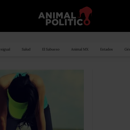
sigual
Salud
El Sabueso
Animal MX
Estados
Gén