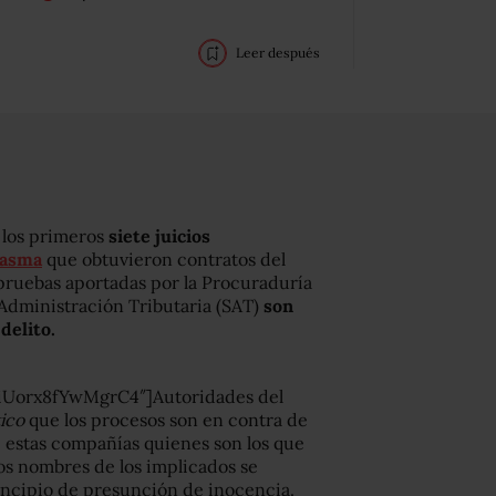
Leer después
 los primeros
siete juicios
tasma
que obtuvieron contratos del
 pruebas aportadas por la Procuraduría
 Administración Tributaria (SAT)
son
delito.
iUorx8fYwMgrC4″]Autoridades del
tico
que los procesos son en contra de
 estas compañías quienes son los que
os nombres de los implicados se
rincipio de presunción de inocencia.