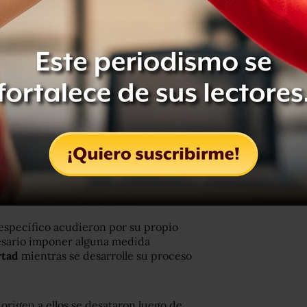
investigación complementaria
, que
bilidad de duplicarse) que los jueces
dos como a la PGR para
reunir pruebas
udiencia intermedia
en donde se
 con el juicio oral.
 por estos primeros siete casos
se
cias
donde les notificaron las
bieron las órdenes de comparecencia
a y hora para audiencia. Ahí se les
 utilizar la fuerza pública.
 específico acudieron por su propio
cesario imponer alguna medida
rtad
mientras se desarrolle su proceso
.
 origen a ellos se desataron luego de