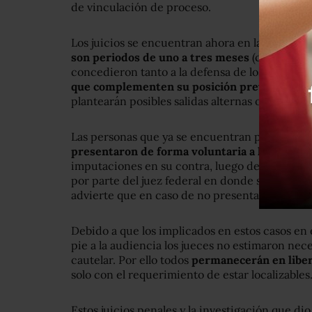
de vinculación de proceso.
Los juicios se encuentran ahora en la
fase de 
son periodos de uno a tres meses
(con la posi
concedieron tanto a la defensa de los imputa
que complementen su posición previo a la a
plantearán posibles salidas alternas o continuar
Las personas que ya se encuentran procesadas
presentaron de forma voluntaria a las audien
imputaciones en su contra, luego de que reci
por parte del juez federal en donde se fija fech
advierte que en caso de no presentarse se podrá
Debido a que los implicados en estos casos en
pie a la audiencia los jueces no estimaron ne
cautelar. Por ello todos
permanecerán en libe
solo con el requerimiento de estar localizables
Estos juicios penales y la investigación que dio