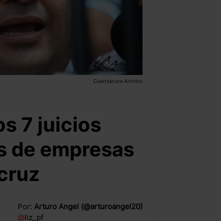
Cuartoscuro Archivo
os 7 juicios
s de empresas
cruz
Por:
Arturo Angel (@arturoangel20)
@
liz_pf