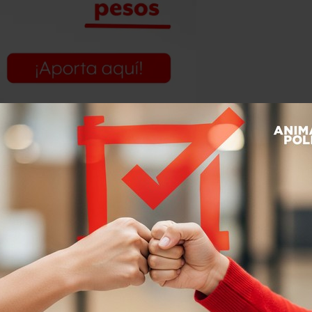
 del SAT y luego por agentes
itaron los domicilios fiscales de estas
e Veracruz y confirmaron que las
nunca en esos sitios.
nvestigación quedaron radicados en el
 causas penales número 20/2016,
y 34/2016.
presentadas por la PGR
en septiembre
ontrol han determinado dictar los autos