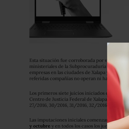
Esta situación fue corroborada por visitadores
ministeriales de la Subprocuraduría quienes vis
empresas en las ciudades de Xalapa y Puerto d
referidas compañías no operan ni han operado 
Los primeros siete juicios iniciados en esta i
Centro de Justicia Federal de Xalapa, bajo las
27/2016, 30/2016, 31/2016, 32/2016, 33/2016 
Las imputaciones iniciales comenzaron a ser 
y octubre
y en todos los casos los jueces de c