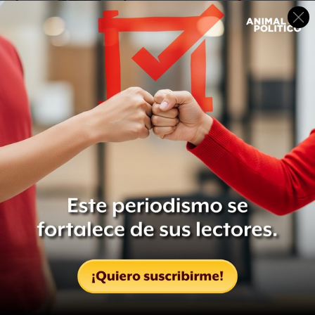
Lee:
Guillermo Padrés benefició a empresa fantasma de
su hermano
El reporte publicado este viernes 14 de octubre indica
que se trata de la misma compañía que, de acuerdo con
las investigaciones judiciales en curso, presuntamente se
utilizó para canalizar dinero a cuentas bancarias en
Estados Unidos a favor del exgobernador.
Hace dos días, la Comisión Anticorrupción del
PAN
suspendió los derechos partidistas del
exgobernador de Sonora
, informó el presidente de dicha
instancia, Luis Felipe Bravo Mena.